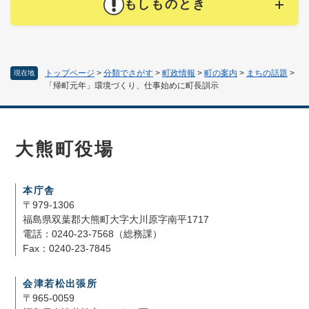
もしものとき
トップページ
>
分類でさがす
>
町政情報
>
町の案内
>
まちの話題
>
現在地
「帰町元年」環境づくり、仕事始めに町長訓示
大熊町役場
本庁舎
〒979-1306
福島県双葉郡大熊町大字大川原字南平1717
電話：0240-23-7568（総務課）
Fax：0240-23-7845
会津若松出張所
〒965-0059