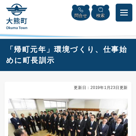
ペ
本
メニューを飛ばして本文へ
ー
文
問合せ
検索
ジ
へ
の
先
頭
で
本
「帰町元年」環境づくり、仕事始
す
文
。
めに町長訓示
更新日：2019年1月23日更新