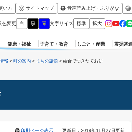
メニューを飛ばして本文へ
使い方
サイトマップ
音声読み上げ・ふりがな
景色変更
白
黒
青
文字サイズ
標準
拡大
健康・福祉
子育て・教育
しごと・産業
震災関
情報
>
町の案内
>
まちの話題
>
給食でつきたてお餅
餅
印刷ページ表示
更新日：2018年11月27日更新