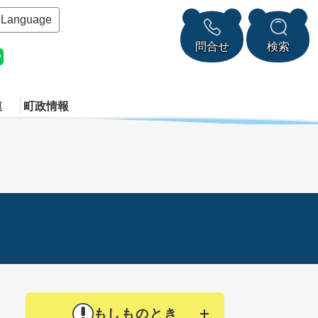
Language
問合せ
検索
連
町政情報
もしものとき