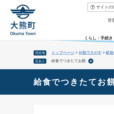
ペ
本
サイトの
ー
文
ジ
へ
背
の
先
頭
くらし・手続き
で
す
。
トップページ
>
分類でさがす
>
町政
現在地
給食でつきたてお餅
足あと
本
文
給食でつきたてお