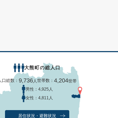
大熊町の総人口
9,736
4,204
人口総数：
世帯数：
人
世帯
男性：
4,925人
女性：
4,811人
居住状況・避難状況