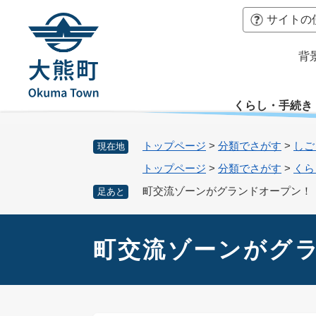
ペ
本
サイトの
ー
文
ジ
へ
背
の
先
頭
くらし・手続き
で
す
。
トップページ
>
分類でさがす
>
しご
現在地
トップページ
>
分類でさがす
>
くら
町交流ゾーンがグランドオープン！
足あと
本
文
町交流ゾーンがグ