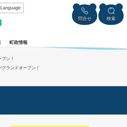
Language
問合せ
検索
連
町政情報
ープン！
がグランドオープン！