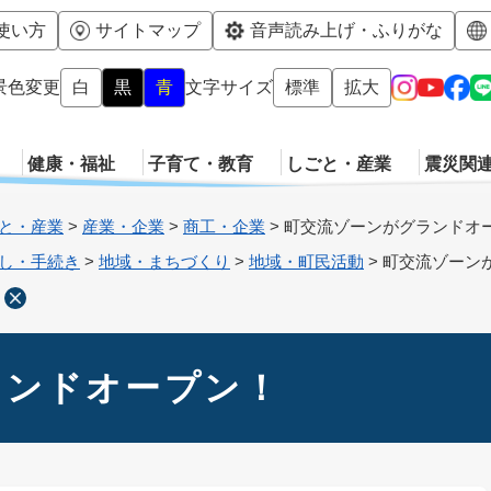
メニューを飛ばして本文へ
使い方
サイトマップ
音声読み上げ・ふりがな
景色変更
白
黒
青
文字サイズ
標準
拡大
健康・福祉
子育て・教育
しごと・産業
震災関
と・産業
>
産業・企業
>
商工・企業
>
町交流ゾーンがグランドオ
し・手続き
>
地域・まちづくり
>
地域・町民活動
>
町交流ゾーン
ランドオープン！