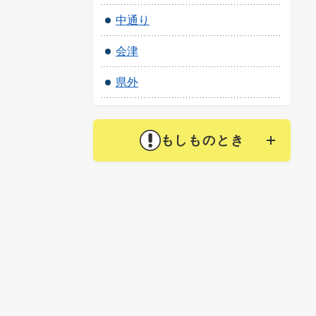
中通り
会津
県外
もしものとき