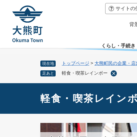
ペ
本
サイトの
ー
文
ジ
へ
背
の
先
頭
くらし・手続き
で
す
。
トップページ
>
大熊町民の企業・店
現在地
軽食・喫茶レインボー
足あと
本
文
軽食・喫茶レイン