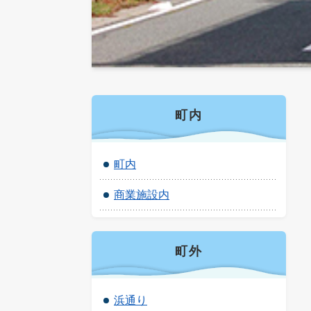
町内
町内
商業施設内
町外
浜通り