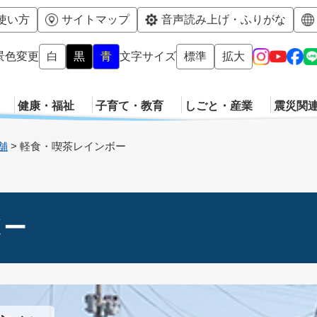
メニューを飛ばして本文へ
使い方
サイトマップ
音声読み上げ・ふりがな
景色変更
白
黒
青
文字サイズ
標準
拡大
健康・福祉
子育て・教育
しごと・産業
震災関
舗
>
軽食・喫茶レインボー
ボー