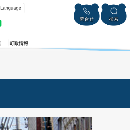
Language
問合せ
検索
連
町政情報