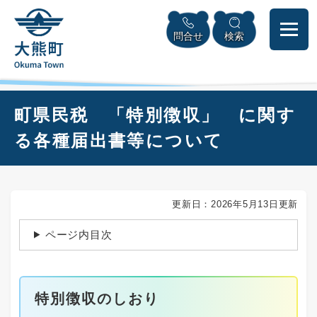
ペ
本
メニューを飛ばして本文へ
ー
文
問合せ
検索
ジ
へ
の
先
頭
で
本
町県民税 「特別徴収」 に関す
す
文
。
る各種届出書等について
更新日：2026年5月13日更新
ページ内目次
特別徴収のしおり