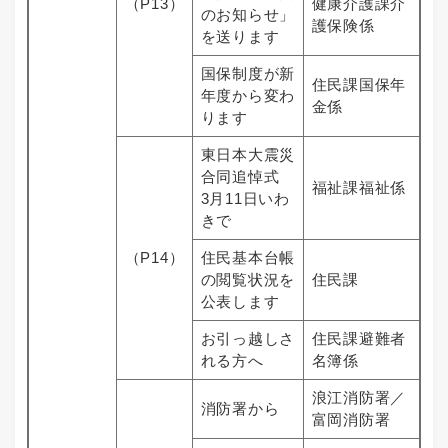
（P13）
健康介護課介
のお知らせ」
護保険係
を送ります
国保制度が新
住民課国保年
年度から変わ
金係
ります
東日本大震災
合同追悼式
福祉課福祉係
3月11日いわ
きで
（P14）
住民基本台帳
の閲覧状況を
住民課
公表します
お引っ越しさ
住民課避難者
れる方へ
名簿係
浪江消防署／
消防署から
富岡消防署