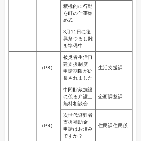
積極的に行動
を町の仕事始
め式
3月11日に復
興祭つるし雛
を準備中
被災者生活再
建支援制度
（P8）
生活支援課
申請期限が延
長されました
中間貯蔵施設
に係る弁護士
企画調整課
無料相談会
次世代避難者
支援補助金
（P9）
住民課住民係
申請はお済み
ですか？