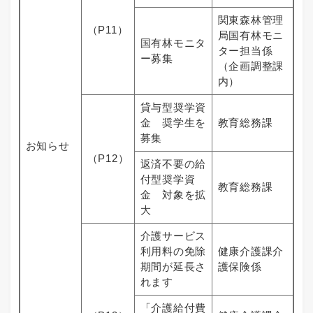
関東森林管理
（P11）
局国有林モニ
国有林モニタ
ター担当係
ー募集
（企画調整課
内）
貸与型奨学資
金 奨学生を
教育総務課
募集
お知らせ
（P12）
返済不要の給
付型奨学資
教育総務課
金 対象を拡
大
介護サービス
利用料の免除
健康介護課介
期間が延長さ
護保険係
れます
「介護給付費