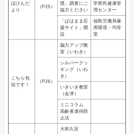
ほけんだ
慣」調査にご
学県民健康管
（P25）
より
協力ください
理センター
「ぱぱまま応
福島労働局雇
援サイト」開
用環境・均等
設
室
脳力アップ教
室（いわき）
シルバークッ
キング（いわ
き）
こちら包
（P26）
括です！
いきいき教室
（会津）
ミニコラム
高齢者虐待防
止法
大和久区