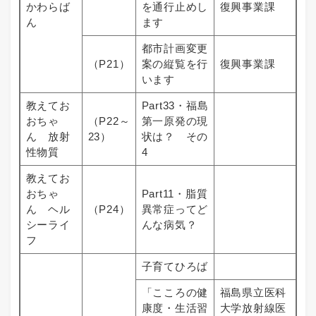
かわらば
を通行止めし
復興事業課
ん
ます
都市計画変更
（P21）
案の縦覧を行
復興事業課
います
教えてお
Part33・福島
おちゃ
（P22～
第一原発の現
ん 放射
23）
状は？ その
性物質
4
教えてお
おちゃ
Part11・脂質
ん ヘル
（P24）
異常症ってど
シーライ
んな病気？
フ
子育てひろば
「こころの健
福島県立医科
康度・生活習
大学放射線医