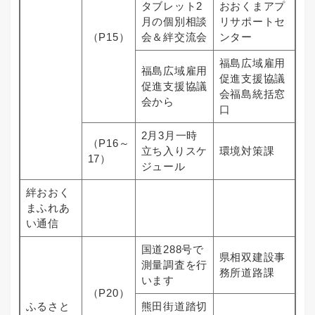
タブレット2
おおくまアプ
月の個別相談
リサポートセ
（P15）
会＆絆交流会
ンター
福島広域雇用
福島広域雇用
促進支援協議
促進支援協議
会福島統括窓
会から
口
2月3月一時
（P16～
立ち入りスケ
環境対策課
17）
ジュール
絆おおく
まふれあ
い通信
国道288号で
県相双建設事
測量調査を行
務所道路課
います
（P20）
ふるさと
熊田街道踏切