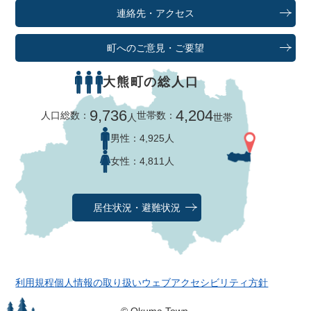
連絡先・アクセス
町へのご意見・ご要望
大熊町の総人口
9,736
4,204
人口総数：
世帯数：
人
世帯
男性：
4,925人
女性：
4,811人
居住状況・避難状況
利用規程
個人情報の取り扱い
ウェブアクセシビリティ方針