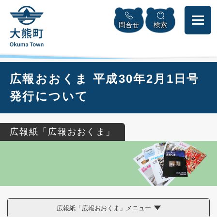
ペ
本
メニューを飛ばして本文へ
ー
文
問合せ
検索
ジ
へ
の
先
頭
で
本
広報おおくま 平成30年2月1日号
す
文
。
発行について
広報紙「広報おおくま」
広報紙「広報おおくま」メニュー