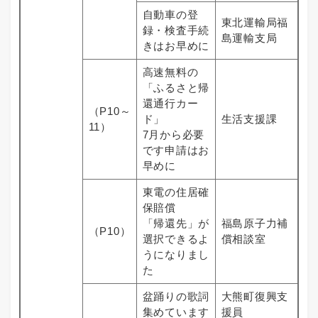
自動車の登
東北運輸局福
録・検査手続
島運輸支局
きはお早めに
高速無料の
「ふるさと帰
還通行カー
（P10～
ド」
生活支援課
11）
7月から必要
です申請はお
早めに
東電の住居確
保賠償
「帰還先」が
福島原子力補
（P10）
選択できるよ
償相談室
うになりまし
た
盆踊りの歌詞
大熊町復興支
集めています
援員