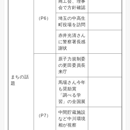
商工会、理事
会で方針確認
（P6）
埼玉の中高生
町役場を訪問
赤井光清さん
に警察署長感
謝状
原子力規制委
の更田委員長
来庁
まちの話
馬場さん今年
題
も奨励賞
「調べる学
習」の全国展
中間貯蔵施設
（P7）
など中川環境
相が視察