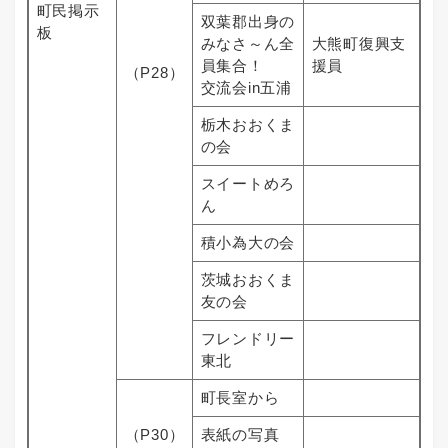
町民掲示
双葉郡出身の
板
みなさ～ん全
大熊町復興支
員集合！
援員
（P28）
交流会in五浦
栃木おおくま
の会
スイートめろ
ん
積小為大の会
茨城おおくま
友の会
フレンドリー
東北
町長室から
（P30）
表紙の写真