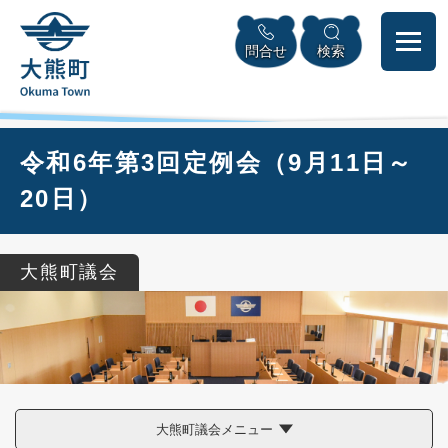
ペ
本
メニューを飛ばして本文へ
ー
文
問合せ
検索
ジ
へ
の
先
頭
で
本
令和6年第3回定例会（9月11日～
す
文
。
20日）
大熊町議会
大熊町議会メニュー