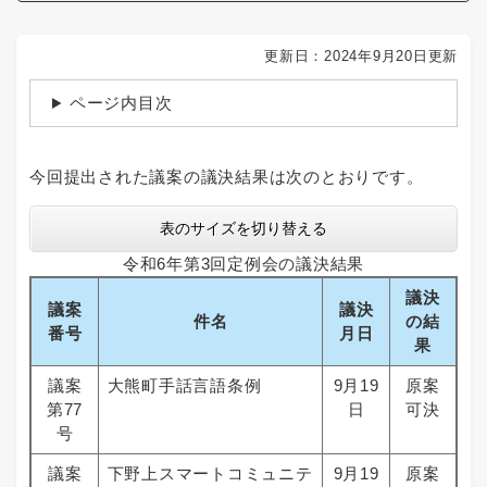
更新日：2024年9月20日更新
ページ内目次
今回提出された議案の議決結果は次のとおりです。
表のサイズを切り替える
令和6年第3回定例会の議決結果
議決
議案
議決
件名
の結
番号
月日
果
議案
大熊町手話言語条例
9月19
原案
第77
日
可決
号
議案
下野上スマートコミュニテ
9月19
原案