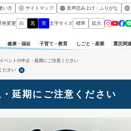
メニューを飛ばして本文へ
使い方
サイトマップ
音声読み上げ・ふりがな
景色変更
白
黒
青
文字サイズ
標準
拡大
健康・福祉
子育て・教育
しごと・産業
震災関
イベントの中止・延期にご注意ください
ください
止・延期にご注意ください