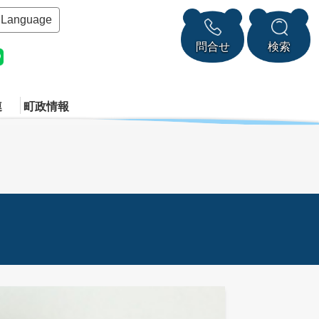
Language
問合せ
検索
連
町政情報