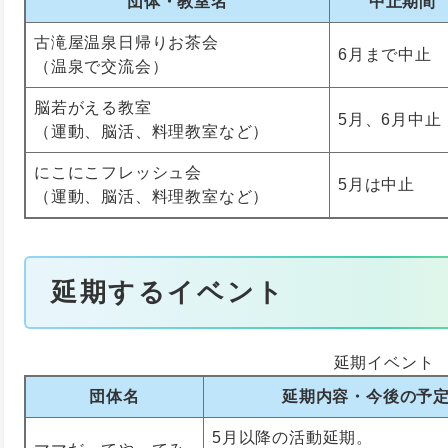
団体・教室名
中止期間
古滝屋温泉日帰りお茶会
6月まで中止
（温泉で交流会）
脳若がえる教室
5月、6月中止
（運動、脳活、料理教室など）
にこにこフレッシュ会
5月は中止
（運動、脳活、料理教室など）
延期するイベント
延期イベント
団体名
延期内容・今後の予
5月以降の活動延期。