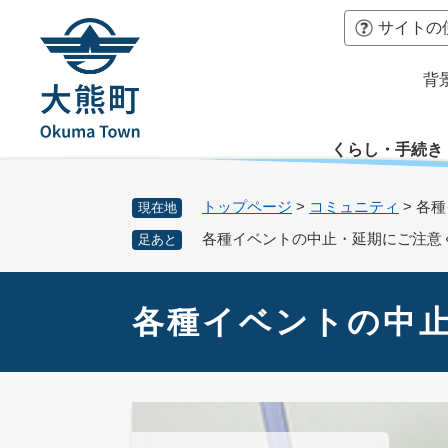
ペ
本
サイトの
ー
文
ジ
へ
背
の
先
頭
くらし・手続き
で
す
。
トップページ
>
コミュニティ
>
各種
現在地
各種イベントの中止・延期にご注意
足あと
本
文
各種イベントの中