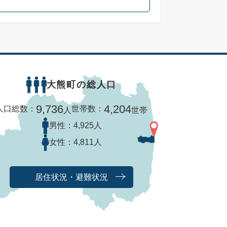
大熊町の総人口
9,736
4,204
人口総数：
世帯数：
人
世帯
男性：
4,925人
女性：
4,811人
居住状況・避難状況