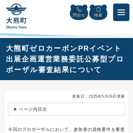
ペ
本
メニューを飛ばして本文へ
ー
文
問合せ
検索
ジ
へ
の
先
頭
で
本
大熊町ゼロカーボンPRイベント
す
文
。
出展企画運営業務委託公募型プロ
ポーザル審査結果について
更新日：2025年5月26日更新
ページ内目次
今回のプロポーザルにおいて、参加者の資格要件を審査