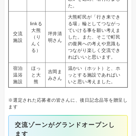
た。
大熊町民が「行き来でき
linkる
る場」輪としてつながっ
大熊
ていける事を願い考えま
交流
坪井清
（り
した。また、そこで町民
施設
明さん
んく
の復興への考えや意識も
る）
つながり楽しく交流でき
ればいいと思います。
宿泊
ほっ
温かい（ホット）と、ホ
吉岡ま
温浴
と大
ッとする施設であればい
みさん
施設
熊
いと思い考えました。
※選定された応募者の皆さんに、後日記念品等を贈呈し
ます
交流ゾーンがグランドオープンし
ます