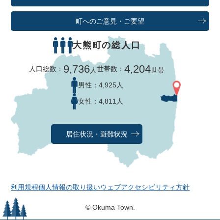
町へのご意見・ご要望
大熊町の総人口
9,736
4,204
人口総数：
世帯数：
人
世帯
男性：
4,925人
女性：
4,811人
居住状況・避難状況
利用規程
個人情報の取り扱い
ウェブアクセシビリティ方針
© Okuma Town.