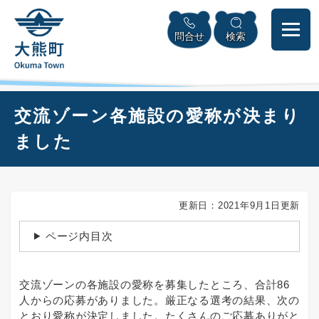
ペ
本
メニューを飛ばして本文へ
ー
文
問合せ
検索
ジ
へ
の
先
頭
で
本
交流ゾーン各施設の愛称が決まり
す
文
。
ました
更新日：2021年9月1日更新
ページ内目次
交流ゾーンの各施設の愛称を募集したところ、合計86
人からの応募がありました。厳正なる選考の結果、次の
とおり愛称が決定しました。たくさんのご応募ありがと