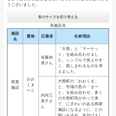
うございました。
表のサイズを切り替える
各施設名
施設
愛称
応募者
名称理由
名
「大熊」と「マーケッ
ト」を組み合わせまし
佐藤由
た。シンプルで覚えやす
香さん
く、親しまれるものを考
えました。
おお
大熊町の「おおくま」
商業
くま
と、市場の意の「まー
施設
ーと
と」を組み合わせ、多く
内河江
の大熊町民がやって来
美子さ
て、にぎわいのある商業
ん
施設になるように、との
願いを込め、名付けまし