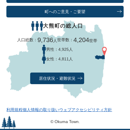
町へのご意見・ご要望
大熊町の総人口
9,736
4,204
人口総数：
世帯数：
人
世帯
男性：
4,925人
女性：
4,811人
居住状況・避難状況
利用規程
個人情報の取り扱い
ウェブアクセシビリティ方針
© Okuma Town.