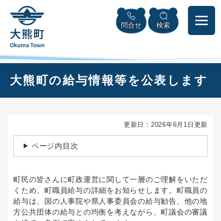
ペ
本
メニューを飛ばして本文へ
ー
文
問合せ
検索
ジ
へ
の
先
頭
で
本
大熊町の給与情報等を公表します
す
文
。
更新日：2026年6月1日更新
ページ内目次
町民の皆さんに町政運営に関して一層のご理解をいただ
くため、町職員給与の詳細をお知らせします。町職員の
給与は、国の人事院や県人事委員会の給与勧告、他の地
方公共団体の給与との均衡を考えながら、町議会の審議