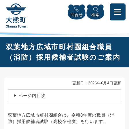
ペ
本
メニューを飛ばして本文へ
ー
文
問合せ
検索
ジ
へ
の
先
頭
で
本
双葉地方広域市町村圏組合職員
す
文
。
（消防）採用候補者試験のご案内
更新日：2026年6月4日更新
ページ内目次
双葉地方広域市町村圏組合は、令和8年度の職員（消
防）採用候補者試験（高校卒程度）を行います。