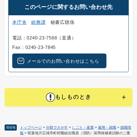
このページに関するお問い合わせ先
本庁舎
総務課
秘書広聴係
電話：0240-23-7568（直通）
Fax：0240-23-7845
メールでのお問い合わせはこちら
もしものとき
トップページ
>
分類でさがす
>
しごと・産業
>
雇用・就職
>
就職情
現在地
報
>
双葉地方広域市町村圏組合職員（消防）採用候補者試験のご案