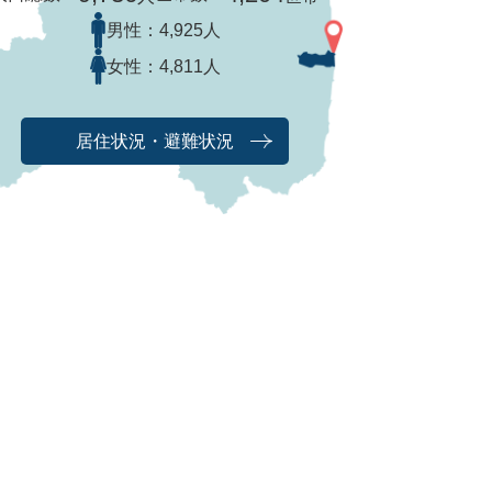
男性：
4,925人
女性：
4,811人
居住状況・避難状況