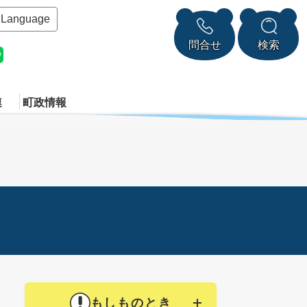
Language
問合せ
検索
連
町政情報
もしものとき