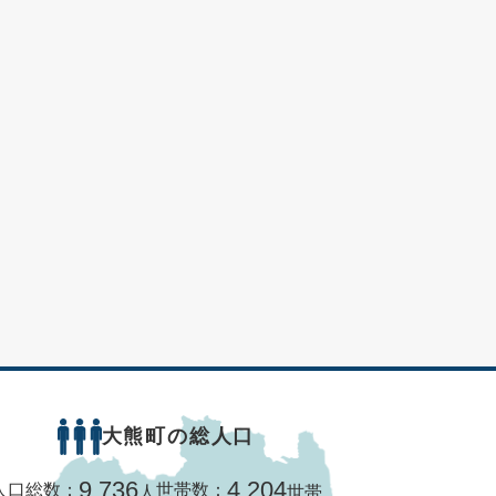
大熊町の総人口
9,736
4,204
人口総数：
世帯数：
人
世帯