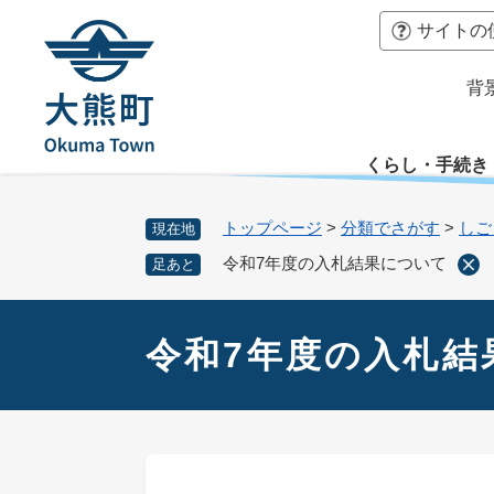
ペ
本
サイトの
ー
文
ジ
へ
背
の
先
頭
くらし・手続き
で
す
。
トップページ
>
分類でさがす
>
しご
現在地
令和7年度の入札結果について
足あと
本
文
令和7年度の入札結