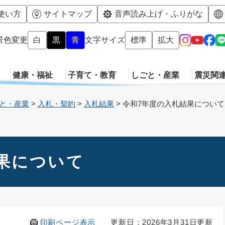
メニューを飛ばして本文へ
使い方
サイトマップ
音声読み上げ・ふりがな
景色変更
白
黒
青
文字サイズ
標準
拡大
健康・福祉
子育て・教育
しごと・産業
震災関
と・産業
>
入札・契約
>
入札結果
>
令和7年度の入札結果について
果について
印刷ページ表示
更新日：2026年3月31日更新