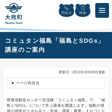
ペ
本
メニューを飛ばして本文へ
ー
文
問合せ
検索
ジ
へ
の
先
頭
で
本
コミュタン福島「福島とSDGs」
す
文
。
講座のご案内
更新日：2021年10月28日更新
ページ内目次
県環境創造センター交流棟「コミュタン福島」で、「福
島とSDGs」について学ぶ講座を開講します。福島の環
境の現状やエネルギー・気候・環境・農業・まちづくり