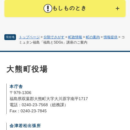
もしものとき
トップページ
>
分類でさがす
>
町政情報
>
町の案内
>
情報提供
>
コ
現在地
ミュタン福島「福島とSDGs」講座のご案内
大熊町役場
本庁舎
〒979-1306
福島県双葉郡大熊町大字大川原字南平1717
電話：0240-23-7568（総務課）
Fax：0240-23-7845
会津若松出張所