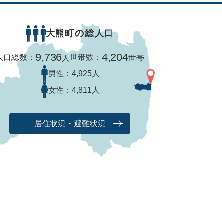
大熊町の総人口
9,736
4,204
人口総数：
世帯数：
人
世帯
男性：
4,925人
女性：
4,811人
居住状況・避難状況