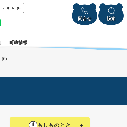
Language
問合せ
検索
連
町政情報
6)
もしものとき