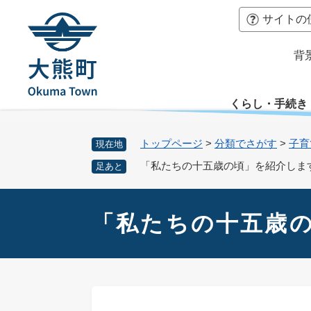
ペ
本
サイトの
ー
文
ジ
へ
背
の
先
頭
くらし・手続き
で
す
。
トップページ
>
分類でさがす
>
子育
現在地
「私たちの十五歳の頃」を紹介します(
足あと
本
文
「私たちの十五歳の