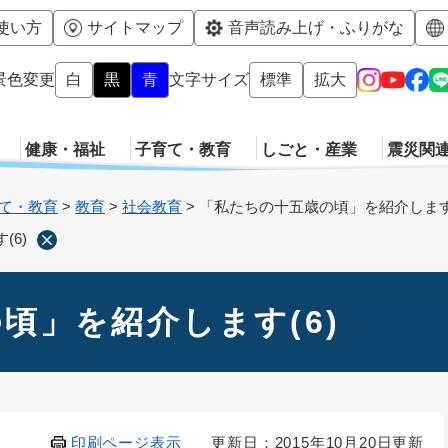
メニューを飛ばして本文へ
使い方
サイトマップ
音声読み上げ・ふりがな
景色変更
白
黒
青
文字サイズ
標準
拡大
健康・福祉
子育て・教育
しごと・産業
震災関
て・教育
>
教育
>
社会教育
>
「私たちの十五歳の頃」を紹介します(
6)
頃」を紹介します(6)
印刷ページ表示
更新日：2015年10月20日更新