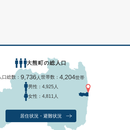
大熊町の総人口
9,736
4,204
人口総数：
世帯数：
人
世帯
男性：
4,925人
女性：
4,811人
居住状況・避難状況