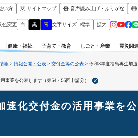
メニューを飛ばして本文へ
使い方
サイトマップ
音声読み上げ・ふりがな
景色変更
白
黒
青
文字サイズ
標準
拡大
健康・福祉
子育て・教育
しごと・産業
震災関
情報
>
情報公開・公表
>
交付金等の公表
>
令和8年度福島再生加速
用事業を公表します（第54・55回申請分）
加速化交付金の活用事業を公