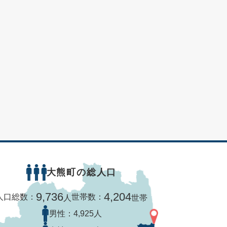
大熊町の総人口
9,736
4,204
人口総数：
世帯数：
人
世帯
男性：
4,925人