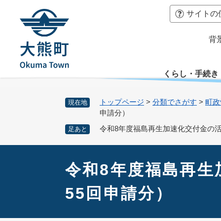
ペ
本
サイトの
ー
文
ジ
へ
背
の
先
頭
くらし・手続き
で
す
。
トップページ
>
分類でさがす
>
町政
現在地
申請分）
令和8年度福島再生加速化交付金の活
足あと
本
文
令和8年度福島再生
55回申請分）