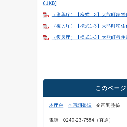
81KB]
（復興庁）【様式1-3】大熊町家賃低
（復興庁）【様式1-3】大熊町移住住
（復興庁）【様式1-3】大熊町移住定
このページ
本庁舎
企画調整課
企画調整係
電話：0240-23-7584（直通）