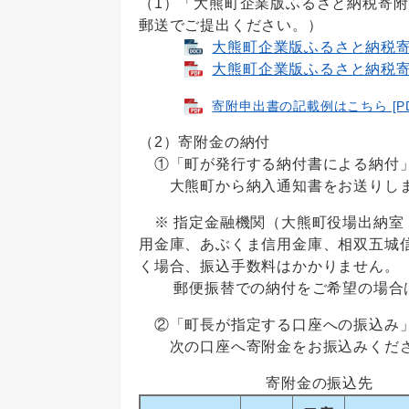
（1）「大熊町企業版ふるさと納税寄
郵送でご提出ください。）
大熊町企業版ふるさと納税寄附申
大熊町企業版ふるさと納税寄附申
寄附申出書の記載例はこちら [PD
（2）寄附金の納付
①「町が発行する納付書による納付
大熊町から納入通知書をお送りしま
※ 指定金融機関（大熊町役場出納室
用金庫、あぶくま信用金庫、相双五城
く場合、振込手数料はかかりません。
郵便振替での納付をご希望の場合は
②「町長が指定する口座への振込み
次の口座へ寄附金をお振込みくださ
寄附金の振込先