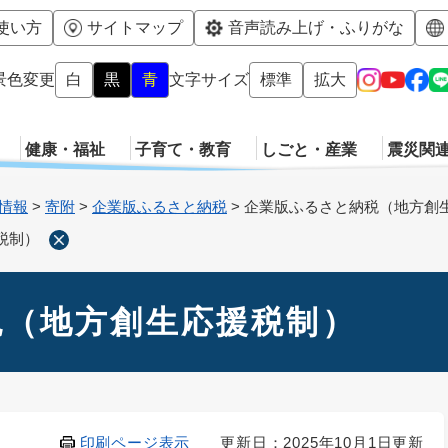
メニューを飛ばして本文へ
使い方
サイトマップ
音声読み上げ・ふりがな
景色変更
白
黒
青
文字サイズ
標準
拡大
健康・福祉
子育て・教育
しごと・産業
震災関
情報
>
寄附
>
企業版ふるさと納税
>
企業版ふるさと納税（地方創
税制）
税（地方創生応援税制）
印刷ページ表示
更新日：2025年10月1日更新