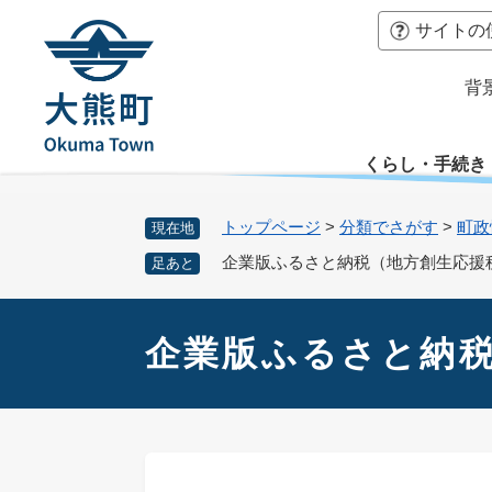
ペ
本
サイトの
ー
文
ジ
へ
背
の
先
頭
くらし・手続き
で
す
。
トップページ
>
分類でさがす
>
町政
現在地
企業版ふるさと納税（地方創生応援
足あと
本
文
企業版ふるさと納