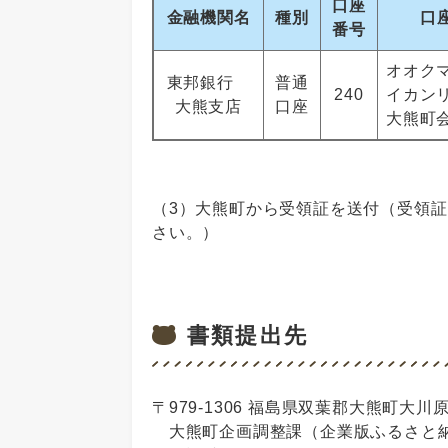
口座
金融機関名
種別
口
番号
オオク
東邦銀行
普通
240
イカン
大熊支店
口座
大熊町
（3）大熊町から受領証を送付（受領
さい。）
書類提出先
〒979-1306 福島県双葉郡大熊町大川原
大熊町企画調整課（企業版ふるさと