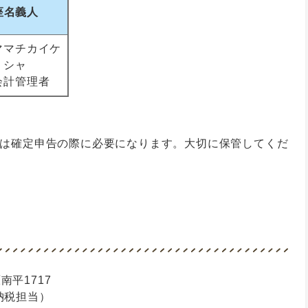
座名義人
ママチカイケ
リシャ
会計管理者
証は確定申告の際に必要になります。大切に保管してくだ
南平1717
納税担当）