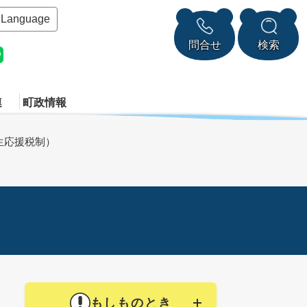
Language
問合せ
検索
連
町政情報
生応援税制）
もしものとき