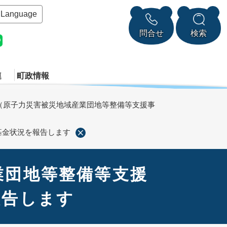
Language
問合せ
検索
連
町政情報
（原子力災害被災地域産業団地等整備等支援事
基金状況を報告します
業団地等整備等支援
報告します