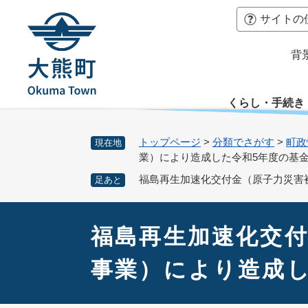
ペ
本
サイトの
ー
文
ジ
へ
背
の
先
頭
くらし・手続き
で
す
。
トップページ
>
分類でさがす
>
町政
現在地
業）により造成した令和5年度の基
福島再生加速化交付金（原子力災害
足あと
本
文
福島再生加速化交
事業）により造成し