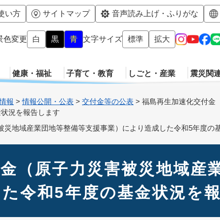
メニューを飛ばして本文へ
使い方
サイトマップ
音声読み上げ・ふりがな
景色変更
白
黒
青
文字サイズ
標準
拡大
健康・福祉
子育て・教育
しごと・産業
震災関
情報
>
情報公開・公表
>
交付金等の公表
>
福島再生加速化交付金
金状況を報告します
被災地域産業団地等整備等支援事業）により造成した令和5年度の
付金（原子力災害被災地域産
た令和5年度の基金状況を