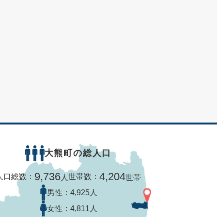
大熊町の総人口
9,736
4,204
人口総数：
世帯数：
人
世帯
男性：
4,925人
女性：
4,811人