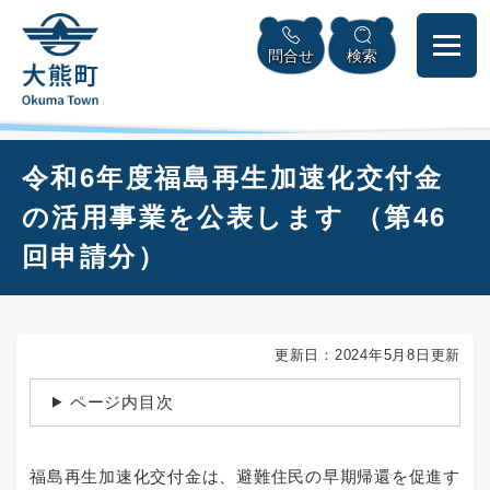
ペ
本
メニューを飛ばして本文へ
ー
文
問合せ
検索
ジ
へ
の
先
頭
で
本
令和6年度福島再生加速化交付金
す
文
。
の活用事業を公表します （第46
回申請分）
更新日：2024年5月8日更新
ページ内目次
福島再生加速化交付金は、避難住民の早期帰還を促進す