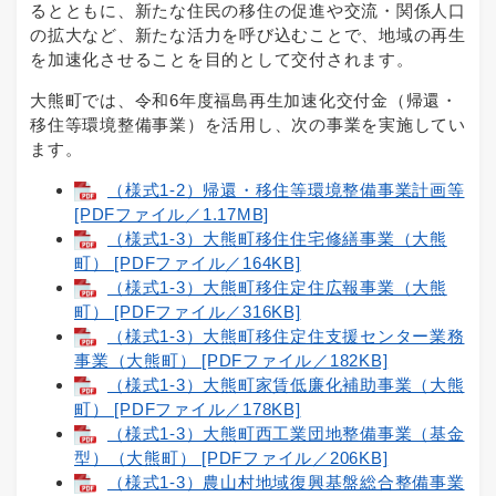
るとともに、新たな住民の移住の促進や交流・関係人口
の拡大など、新たな活力を呼び込むことで、地域の再生
を加速化させることを目的として交付されます。
大熊町では、令和6年度福島再生加速化交付金（帰還・
移住等環境整備事業）を活用し、次の事業を実施してい
ます。
（様式1-2）帰還・移住等環境整備事業計画等
[PDFファイル／1.17MB]
（様式1-3）大熊町移住住宅修繕事業（大熊
町） [PDFファイル／164KB]
（様式1-3）大熊町移住定住広報事業（大熊
町） [PDFファイル／316KB]
（様式1-3）大熊町移住定住支援センター業務
事業（大熊町） [PDFファイル／182KB]
（様式1-3）大熊町家賃低廉化補助事業（大熊
町） [PDFファイル／178KB]
（様式1-3）大熊町西工業団地整備事業（基金
型）（大熊町） [PDFファイル／206KB]
（様式1-3）農山村地域復興基盤総合整備事業