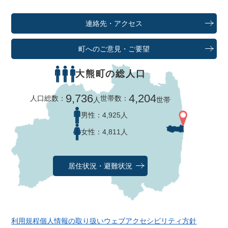
連絡先・アクセス
町へのご意見・ご要望
大熊町の総人口
9,736
4,204
人口総数：
世帯数：
人
世帯
男性：
4,925人
女性：
4,811人
居住状況・避難状況
利用規程
個人情報の取り扱い
ウェブアクセシビリティ方針