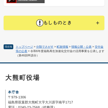
もしものとき
トップページ
>
分類でさがす
>
町政情報
>
情報公開・公表
>
交付金
現在地
等の公表
>
令和6年度福島再生加速化交付金の活用事業を公表します
（第46回申請分）
大熊町役場
本庁舎
〒979-1306
福島県双葉郡大熊町大字大川原字南平1717
電話：0240-23-7568（総務課）