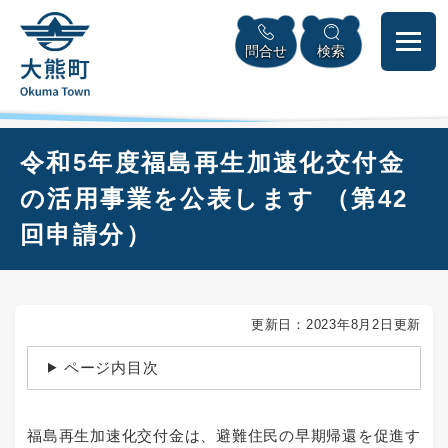
ペ
本
メニューを飛ばして本文へ
ー
文
問合せ
検索
ジ
へ
の
先
頭
で
本
令和5年度福島再生加速化交付金
す
文
。
の活用事業を公表します （第42
回申請分）
更新日：2023年8月2日更新
ページ内目次
福島再生加速化交付金は、避難住民の早期帰還を促進す