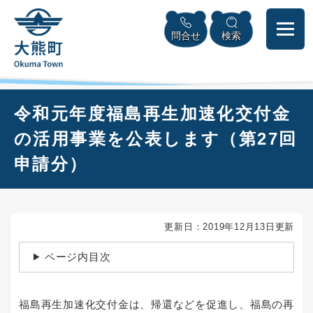
ペ
本
メニューを飛ばして本文へ
ー
文
問合せ
検索
ジ
へ
の
先
頭
で
本
令和元年度福島再生加速化交付金
す
文
。
の活用事業を公表します（第27回
申請分）
更新日：2019年12月13日更新
ページ内目次
福島再生加速化交付金は、帰還などを促進し、福島の再