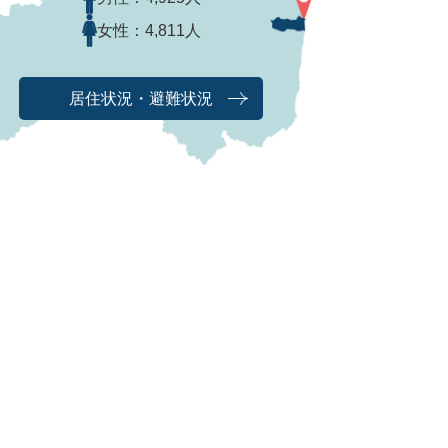
女性：
4,811人
居住状況・避難状況