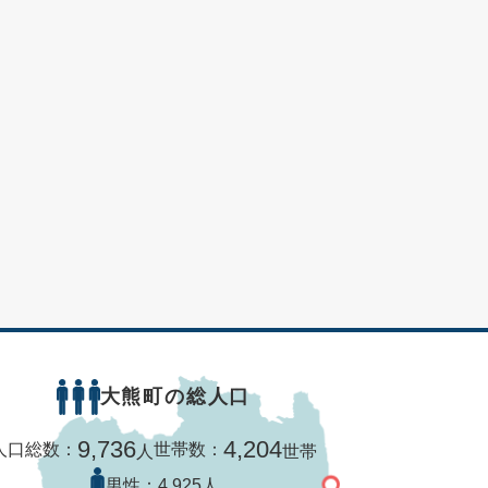
大熊町の総人口
9,736
4,204
人口総数：
世帯数：
人
世帯
男性：
4,925人