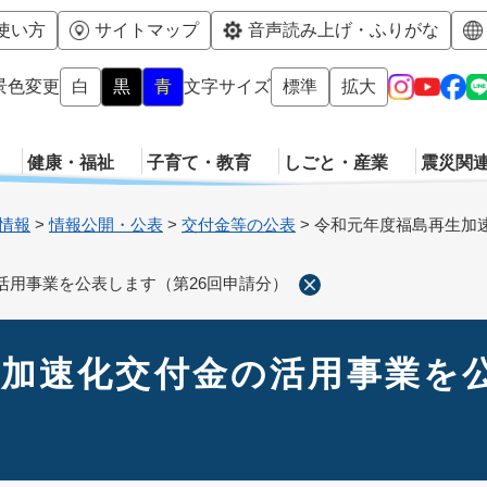
メニューを飛ばして本文へ
使い方
サイトマップ
音声読み上げ・ふりがな
景色変更
白
黒
青
文字サイズ
標準
拡大
健康・福祉
子育て・教育
しごと・産業
震災関
情報
>
情報公開・公表
>
交付金等の公表
>
令和元年度福島再生加
活用事業を公表します（第26回申請分）
加速化交付金の活用事業を公