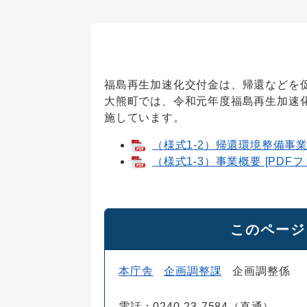
福島再生加速化交付金は、帰還などを
大熊町では、令和元年度福島再生加速
施しています。
（様式1-2）帰還環境整備事業計
（様式1-3）事業概要 [PDFフ
このページ
本庁舎
企画調整課
企画調整係
電話：0240-23-7584（直通）