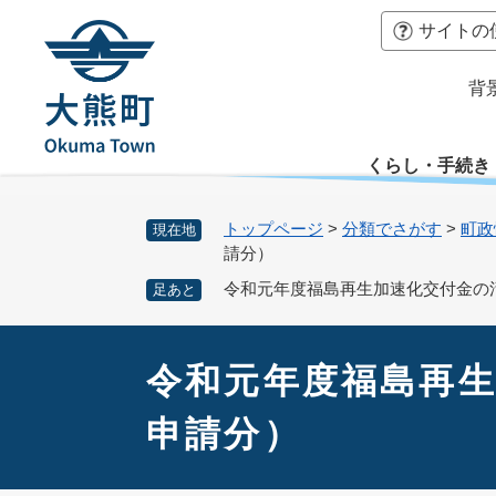
ペ
本
サイトの
ー
文
ジ
へ
背
の
先
頭
くらし・手続き
で
す
。
トップページ
>
分類でさがす
>
町政
現在地
請分）
令和元年度福島再生加速化交付金の
足あと
本
文
令和元年度福島再生
申請分）