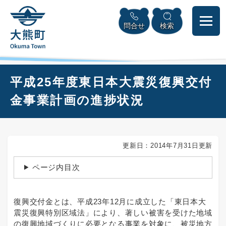
ペ
本
メニューを飛ばして本文へ
ー
文
問合せ
検索
ジ
へ
の
先
頭
で
本
平成25年度東日本大震災復興交付
す
文
。
金事業計画の進捗状況
更新日：2014年7月31日更新
ページ内目次
復興交付金とは、平成23年12月に成立した「東日本大
震災復興特別区域法」により、著しい被害を受けた地域
の復興地域づくりに必要となる事業を対象に、被災地方