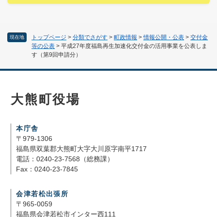
トップページ
>
分類でさがす
>
町政情報
>
情報公開・公表
>
交付金
現在地
等の公表
>
平成27年度福島再生加速化交付金の活用事業を公表しま
す（第9回申請分）
大熊町役場
本庁舎
〒979-1306
福島県双葉郡大熊町大字大川原字南平1717
電話：0240-23-7568（総務課）
Fax：0240-23-7845
会津若松出張所
〒965-0059
福島県会津若松市インター西111