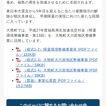
進め、福島の再生を加速させるために支給されます。
東日本大震災から5年目を迎えるに当たり避難指示の解
除が順次具体化し、早期帰還の実現に向けた新たな段階
に入っています。
大熊町では、平成27年度福島再生加速化交付金（帰還
環境整備事業・第13回）を、大熊町大川原地区整備事
業に活用しています。
（様式1-2）帰還環境整備事業等 [PDFファイ
ル／132KB]
（様式1-3）大熊町大川原地区整備事業 [PDF
ファイル／58KB]
（様式1-4）大熊町大川原地区整備事業 [PDF
ファイル／98KB]
（図面）事業位置図 [PDFファイル／
19.27MB]
このページに関するお問い合わせ先