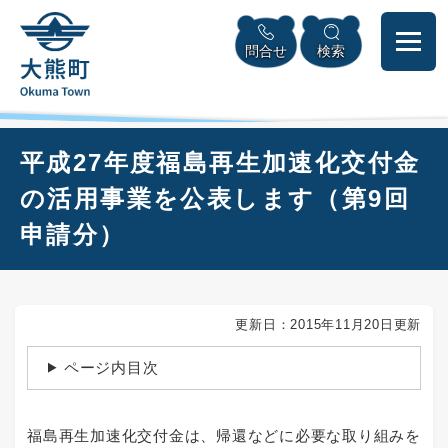
ペ
本
メニューを飛ばして本文へ
ー
文
問合せ
検索
ジ
へ
の
先
頭
で
本
平成27年度福島再生加速化交付金
す
文
。
の活用事業を公表します（第9回
申請分）
更新日：2015年11月20日更新
ページ内目次
福島再生加速化交付金は、帰還などに必要な取り組みを