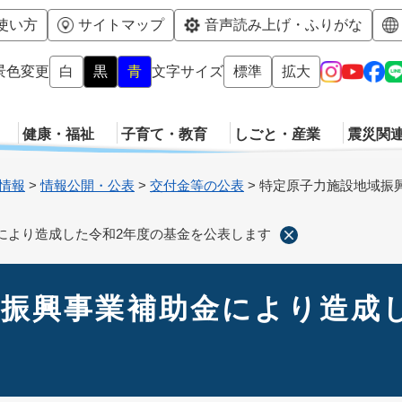
メニューを飛ばして本文へ
使い方
サイトマップ
音声読み上げ・ふりがな
景色変更
白
黒
青
文字サイズ
標準
拡大
健康・福祉
子育て・教育
しごと・産業
震災関
情報
>
情報公開・公表
>
交付金等の公表
>
特定原子力施設地域振
により造成した令和2年度の基金を公表します
振興事業補助金により造成