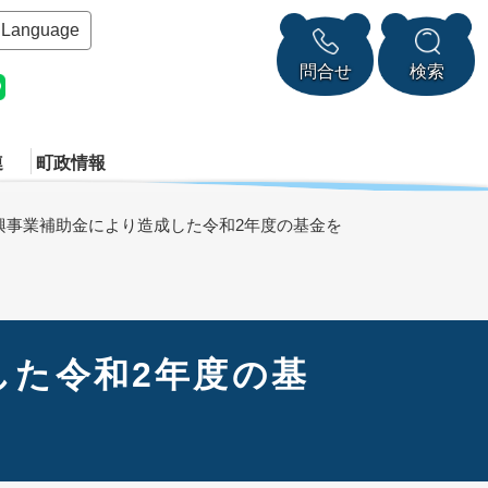
Language
問合せ
検索
連
町政情報
興事業補助金により造成した令和2年度の基金を
した令和2年度の基