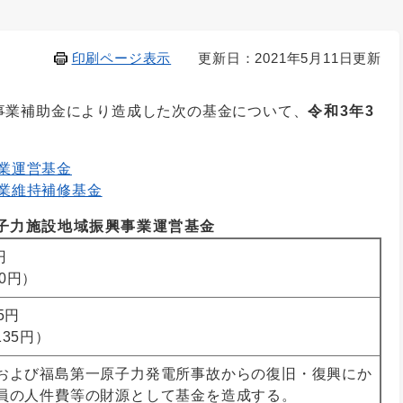
印刷ページ表示
更新日：2021年5月11日更新
事業補助金により造成した次の基金について、
令和3年3
業運営基金
業維持補修基金
子力施設地域振興事業運営基金
円
00円）
35円
,135円）
および福島第一原子力発電所事故からの復旧・復興にか
員の人件費等の財源として基金を造成する。