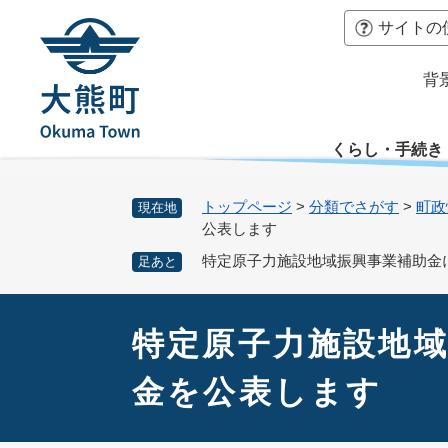
ペ
本
サイトの
ー
文
ジ
へ
背
の
先
頭
くらし・手続き
で
す
。
トップページ
>
分類でさがす
>
町政
現在地
公表します
特定原子力施設地域振興事業補助金
足あと
本
文
特定原子力施設地域
金を公表します