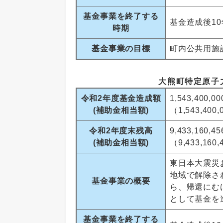
基金事業を終了する
基金造成後1
時期
基金事業の目標
町内公共用施
大熊町特定原子
令和2年度基金造成額
1,543,400,0
(補助金相当額)
（1,543,400
令和2年度末残高
9,433,160,4
(補助金相当額)
（9,433,160
東日本大震災
地域で解除さ
基金事業の概要
ら、帰還にむ
として基金を
基金事業を終了する