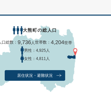
大熊町の総人口
9,736
4,204
人口総数：
世帯数：
人
世帯
男性：
4,925人
女性：
4,811人
居住状況・避難状況