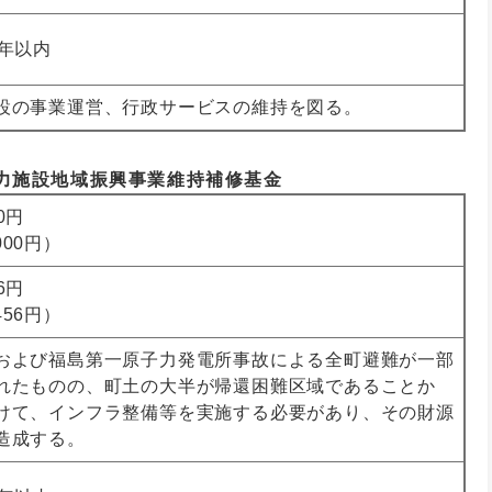
0年以内
設の事業運営、行政サービスの維持を図る。
力施設地域振興事業維持補修基金
00円
,000円）
56円
,456円）
および福島第一原子力発電所事故による全町避難が一部
れたものの、町土の大半が帰還困難区域であることか
けて、インフラ整備等を実施する必要があり、その財源
造成する。