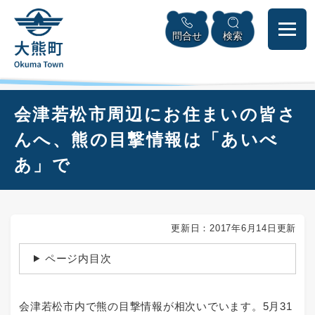
ペ
本
メニューを飛ばして本文へ
ー
文
問合せ
検索
ジ
へ
の
先
頭
で
本
会津若松市周辺にお住まいの皆さ
す
文
。
んへ、熊の目撃情報は「あいべ
あ」で
更新日：2017年6月14日更新
ページ内目次
会津若松市内で熊の目撃情報が相次いでいます。5月31