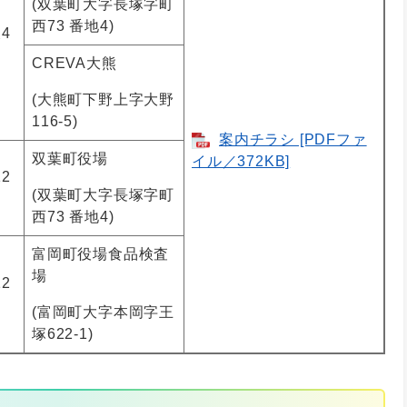
(双葉町大字長塚字町
西73 番地4)
4
CREVA大熊
(大熊町下野上字大野
116-5)
案内チラシ [PDFファ
双葉町役場
イル／372KB]
2
(双葉町大字長塚字町
西73 番地4)
富岡町役場食品検査
場
2
(富岡町大字本岡字王
塚622-1)