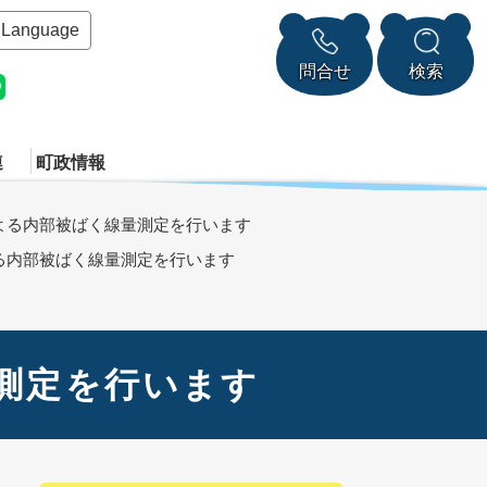
Language
問合せ
検索
連
町政情報
よる内部被ばく線量測定を行います
る内部被ばく線量測定を行います
測定を行います