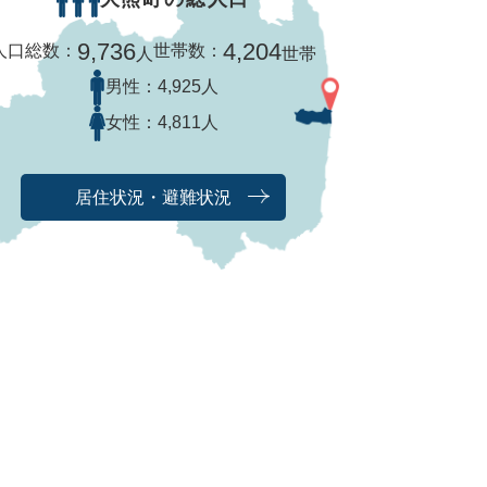
9,736
4,204
人口総数：
世帯数：
人
世帯
男性：
4,925人
女性：
4,811人
居住状況・避難状況