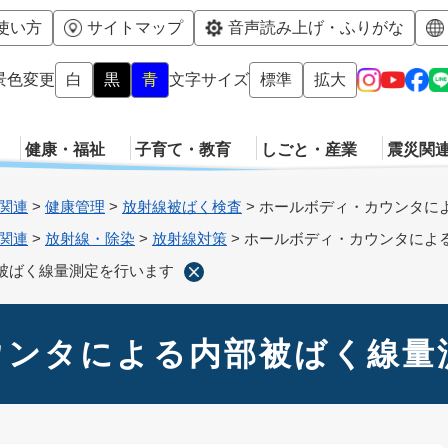
メニューを飛ばして本文へ
使い方
サイトマップ
音声読み上げ・ふりがな
景色変更
白
黒
青
文字サイズ
標準
拡大
健康・福祉
子育て・教育
しごと・産業
震災関
関連
>
健康管理
>
放射線被ばく検査
>
ホールボディ・カウンタに
関連
>
放射線・除染
>
放射線対策
>
ホールボディ・カウンタによ
被ばく線量測定を行います
ウンタによる内部被ばく線量