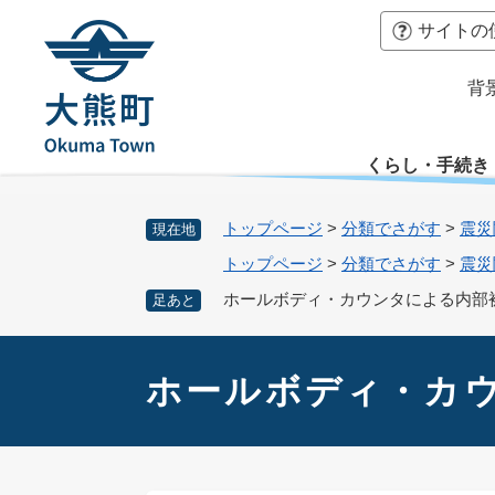
ペ
本
サイトの
ー
文
ジ
へ
背
の
先
頭
くらし・手続き
で
す
。
トップページ
>
分類でさがす
>
震災
現在地
トップページ
>
分類でさがす
>
震災
ホールボディ・カウンタによる内部
足あと
本
文
ホールボディ・カ