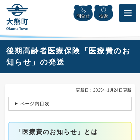
ペ
本
メニューを飛ばして本文へ
ー
文
問合せ
検索
ジ
へ
の
先
頭
で
本
後期高齢者医療保険「医療費のお
す
文
。
知らせ」の発送
更新日：2025年1月24日更新
ページ内目次
​「医療費のお知らせ」とは