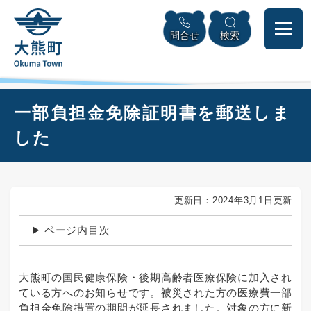
ペ
本
メニューを飛ばして本文へ
ー
文
問合せ
検索
ジ
へ
の
先
頭
で
本
一部負担金免除証明書を郵送しま
す
文
。
した
更新日：2024年3月1日更新
ページ内目次
大熊町の国民健康保険・後期高齢者医療保険に加入され
ている方へのお知らせです。被災された方の医療費一部
負担金免除措置の期間が延長されました。対象の方に新