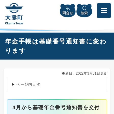
ペ
本
メニューを飛ばして本文へ
ー
文
問合せ
検索
ジ
へ
の
先
頭
で
本
年金手帳は基礎番号通知書に変わ
す
文
。
ります
更新日：2022年3月31日更新
ページ内目次
4月から基礎年金番号通知書を交付