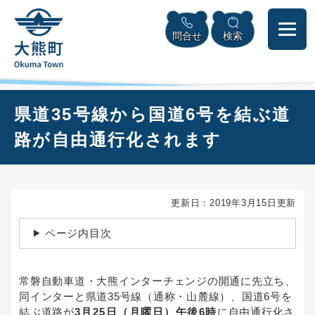
ペ
本
メニューを飛ばして本文へ
ー
文
問合せ
検索
ジ
へ
の
先
頭
で
本
県道35号線から国道6号を結ぶ道
す
文
。
路が自由通行化されます
更新日：2019年3月15日更新
ページ内目次
常磐自動車道・大熊インターチェンジの開通に先立ち、
同インターと県道35号線（通称・山麓線）、国道6号を
結ぶ道路が
3月25日（月曜日）午後6時
に自由通行化さ