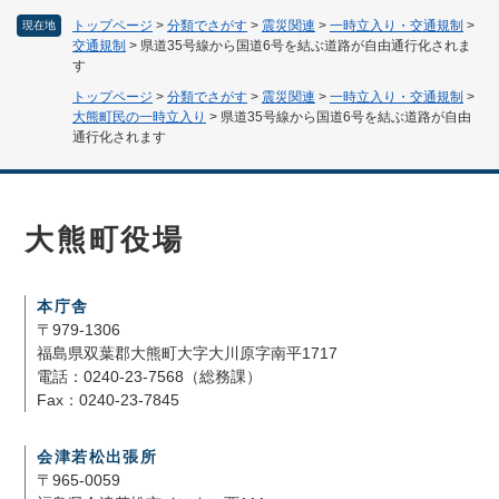
トップページ
>
分類でさがす
>
震災関連
>
一時立入り・交通規制
>
現在地
交通規制
>
県道35号線から国道6号を結ぶ道路が自由通行化されま
す
トップページ
>
分類でさがす
>
震災関連
>
一時立入り・交通規制
>
大熊町民の一時立入り
>
県道35号線から国道6号を結ぶ道路が自由
通行化されます
大熊町役場
本庁舎
〒979-1306
福島県双葉郡大熊町大字大川原字南平1717
電話：0240-23-7568（総務課）
Fax：0240-23-7845
会津若松出張所
〒965-0059