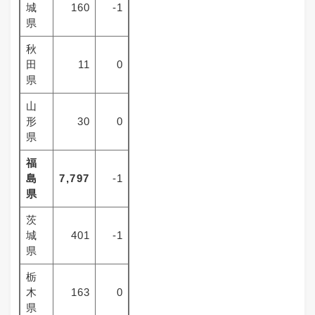
城
160
-1
県
秋
田
11
0
県
山
形
30
0
県
福
島
7,797
-1
県
茨
城
401
-1
県
栃
木
163
0
県