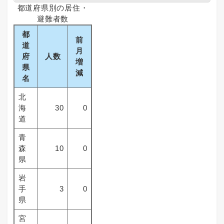
都道府県別の居住・
避難者数
都
前
道
月
府
人数
増
県
減
名
北
海
30
0
道
青
森
10
0
県
岩
手
3
0
県
宮