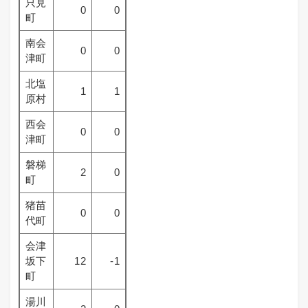
只見
0
0
町
南会
0
0
津町
北塩
1
1
原村
西会
0
0
津町
磐梯
2
0
町
猪苗
0
0
代町
会津
坂下
12
-1
町
湯川