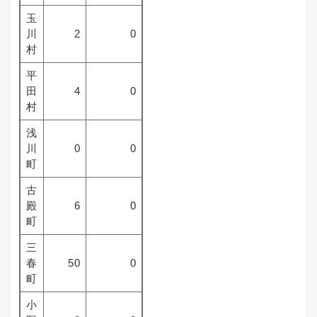
玉
川
2
0
村
平
田
4
0
村
浅
川
0
0
町
古
殿
6
0
町
三
春
50
0
町
小