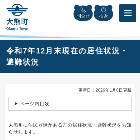
ペ
本
メニューを飛ばして本文へ
ー
文
問合せ
検索
ジ
へ
の
先
頭
で
本
令和7年12月末現在の居住状況・
す
文
。
避難状況
更新日：2026年1月6日更新
ページ内目次
大熊町に住民登録がある方の居住状況・避難状況をお知
らせします。