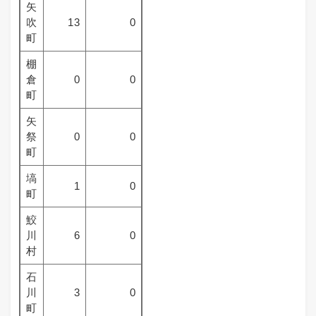
矢
吹
13
0
町
棚
倉
0
0
町
矢
祭
0
0
町
塙
1
0
町
鮫
川
6
0
村
石
川
3
0
町