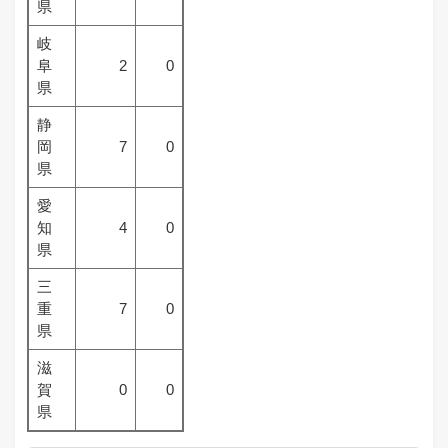
県
岐
阜
2
0
県
静
岡
7
0
県
愛
知
4
0
県
三
重
7
0
県
滋
賀
0
0
県