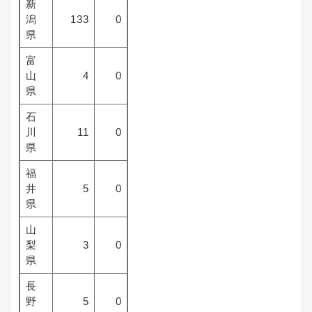
新
潟
133
0
県
富
山
4
0
県
石
川
11
0
県
福
井
5
0
県
山
梨
3
0
県
長
野
5
0