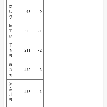
群
馬
63
0
県
埼
玉
315
-1
県
千
葉
211
-2
県
東
京
188
-8
都
神
奈
138
1
川
県