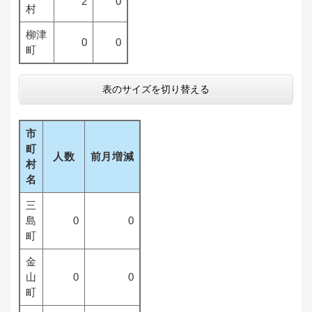
2
0
村
柳津
0
0
町
表のサイズを切り替える
市
町
人数
前月増減
村
名
三
島
0
0
町
金
山
0
0
町