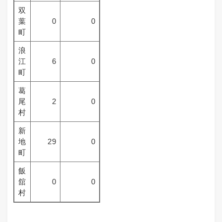
双
葉
0
0
町
浪
江
6
0
町
葛
尾
2
0
村
新
地
29
0
町
飯
舘
0
0
村