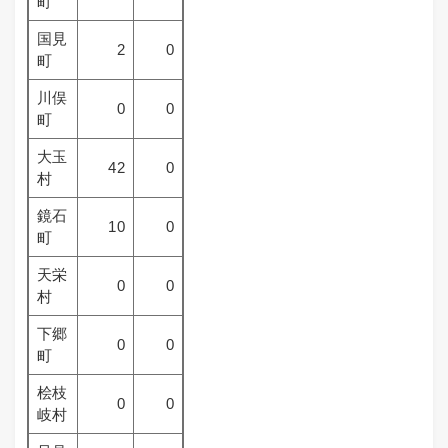
町
国見
2
0
町
川俣
0
0
町
大玉
42
0
村
鏡石
10
0
町
天栄
0
0
村
下郷
0
0
町
桧枝
0
0
岐村