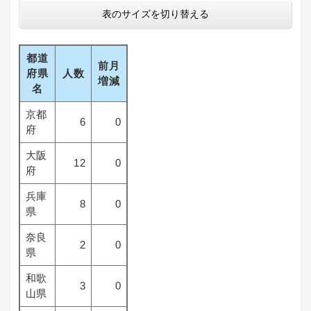
表のサイズを切り替える
都道
前月
府県
人数
増減
名
京都
6
0
府
大阪
12
0
府
兵庫
8
0
県
奈良
2
0
県
和歌
3
0
山県