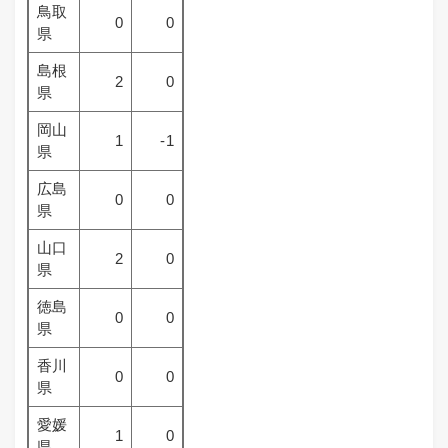
鳥取
0
0
県
島根
2
0
県
岡山
1
-1
県
広島
0
0
県
山口
2
0
県
徳島
0
0
県
香川
0
0
県
愛媛
1
0
県