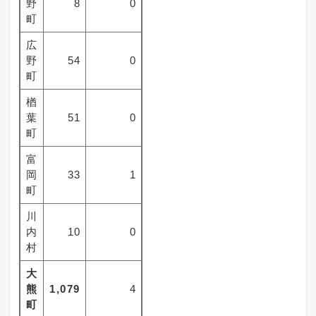
野
8
0
町
広
野
54
0
町
楢
葉
51
0
町
富
岡
33
1
町
川
内
10
0
村
大
熊
1,079
4
町