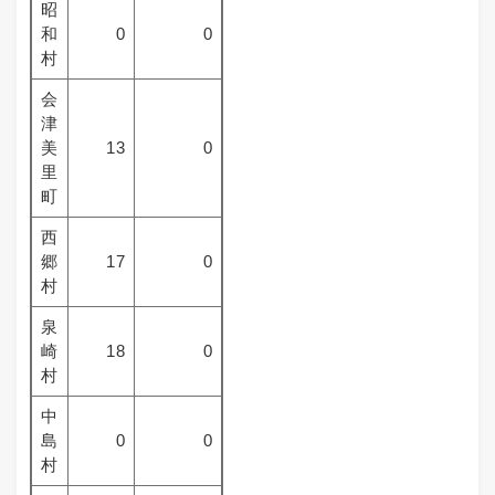
昭
和
0
0
村
会
津
美
13
0
里
町
西
郷
17
0
村
泉
崎
18
0
村
中
島
0
0
村