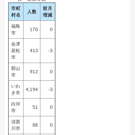
市町
前月
人数
村名
増減
福島
170
0
市
会津
若松
413
-3
市
郡山
912
0
市
いわ
4,194
-3
き市
白河
51
0
市
須賀
88
0
川市