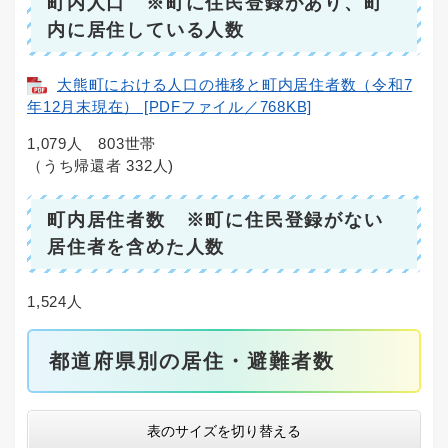
町内人口 ※町に住民登録があり、町
内に居住している人数
大熊町における人口の推移と町内居住者数（令和7
年12月末現在） [PDFファイル／768KB]
1,079人 803世帯
（うち帰還者 332人)
町内居住者数 ※町に住民登録がない
居住者を含めた人数
1,524人
都道府県別の居住・避難者数
表のサイズを切り替える