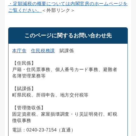
・定額減税の概要については内閣官房のホームページを
ご覧ください。
＜外部リンク＞
このページに関するお問い合わせ先
本庁舎
住民税務課
賦課係
【住民係】
戸籍・住民票事務、個人番号カード事務、避難者
名簿管理業務等
【賦課係】
町県民税、所得申告、地方交付税等
【管理徴収係】
固定資産税、家屋損壊調査・り災証明発行、町税
徴収事務
電話：0240-23-7154（直通）