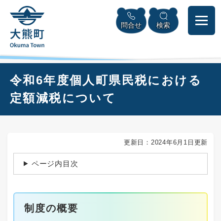
ペ
本
メニューを飛ばして本文へ
ー
文
問合せ
検索
ジ
へ
の
先
頭
で
本
令和6年度個人町県民税における
す
文
。
定額減税について
更新日：2024年6月1日更新
ページ内目次
制度の概要