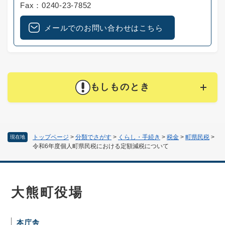
Fax：0240-23-7852
メールでのお問い合わせはこちら
もしものとき
トップページ
>
分類でさがす
>
くらし・手続き
>
税金
>
町県民税
>
現在地
令和6年度個人町県民税における定額減税について
大熊町役場
本庁舎