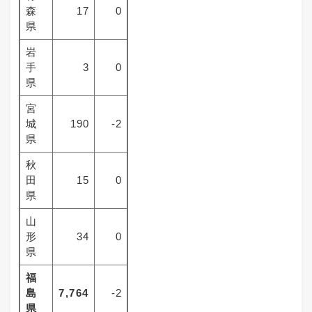
森
17
0
県
岩
手
3
0
県
宮
城
190
-2
県
秋
田
15
0
県
山
形
34
0
県
福
島
7,764
-2
県