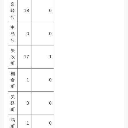
泉
崎
18
0
村
中
島
0
0
村
矢
吹
17
-1
町
棚
倉
1
0
町
矢
祭
0
0
町
塙
1
0
町