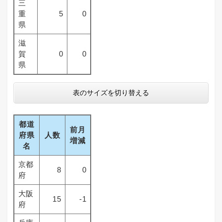
三
重
5
0
県
滋
賀
0
0
県
表のサイズを切り替える
都道
前月
府県
人数
増減
名
京都
8
0
府
大阪
15
-1
府