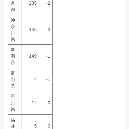
京
235
-2
都
神
奈
146
-3
川
県
新
潟
149
-1
県
富
山
4
-1
県
石
川
12
0
県
福
井
5
0