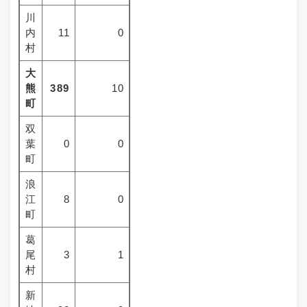
川
内
11
0
村
大
熊
389
10
町
双
葉
0
0
町
浪
江
8
0
町
葛
尾
3
1
村
新