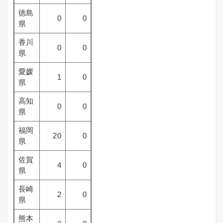
徳島
0
0
県
香川
0
0
県
愛媛
1
0
県
高知
0
0
県
福岡
20
0
県
佐賀
4
0
県
長崎
2
0
県
熊本