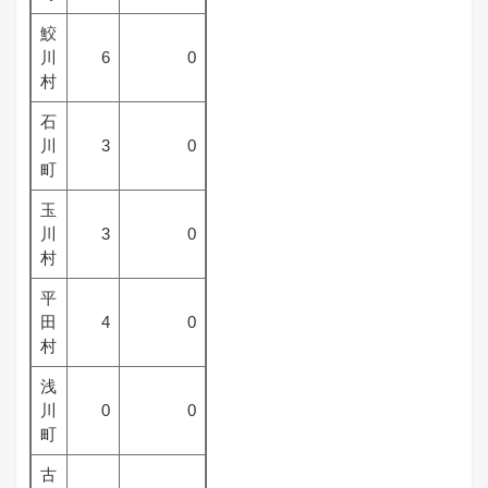
鮫
川
6
0
村
石
川
3
0
町
玉
川
3
0
村
平
田
4
0
村
浅
川
0
0
町
古