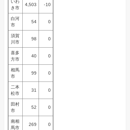
いわ
4,503
-10
き市
白河
54
0
市
須賀
98
0
川市
喜多
40
0
方市
相馬
99
0
市
二本
31
0
松市
田村
52
0
市
南相
269
0
馬市