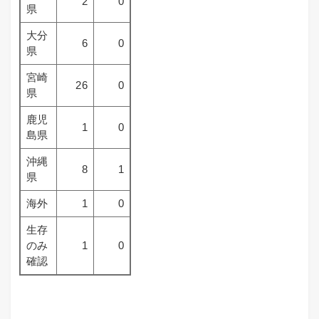
2
0
県
大分
6
0
県
宮崎
26
0
県
鹿児
1
0
島県
沖縄
8
1
県
海外
1
0
生存
のみ
1
0
確認