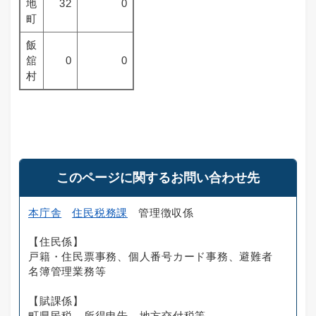
地
32
0
町
飯
舘
0
0
村
このページに関するお問い合わせ先
本庁舎
住民税務課
管理徴収係
【住民係】
戸籍・住民票事務、個人番号カード事務、避難者
名簿管理業務等
【賦課係】
町県民税、所得申告、地方交付税等