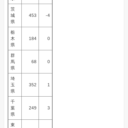
茨
城
453
-4
県
栃
木
184
0
県
群
馬
68
0
県
埼
玉
352
1
県
千
葉
249
3
県
東