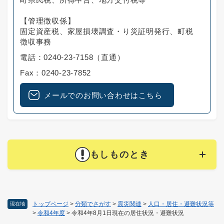
【管理徴収係】
固定資産税、家屋損壊調査・り災証明発行、町税
徴収事務
電話：0240-23-7158（直通）
Fax：0240-23-7852
メールでのお問い合わせはこちら
もしものとき
トップページ
>
分類でさがす
>
震災関連
>
人口・居住・避難状況等
現在地
>
令和4年度
>
令和4年8月1日現在の居住状況・避難状況