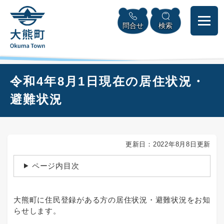
ペ
本
メニューを飛ばして本文へ
ー
文
問合せ
検索
ジ
へ
の
先
頭
で
本
令和4年8月1日現在の居住状況・
す
文
。
避難状況
更新日：2022年8月8日更新
ページ内目次
大熊町に住民登録がある方の居住状況・避難状況をお知
らせします。