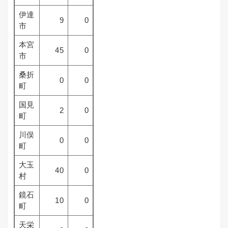
伊達
9
0
市
本宮
45
0
市
桑折
0
0
町
国見
2
0
町
川俣
0
0
町
大玉
40
0
村
鏡石
10
0
町
天栄