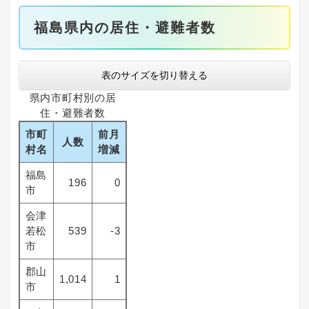
福島県内の居住・避難者数
表のサイズを切り替える
県内市町村別の居
住・避難者数
市町
前月
人数
村名
増減
福島
196
0
市
会津
若松
539
-3
市
郡山
1,014
1
市