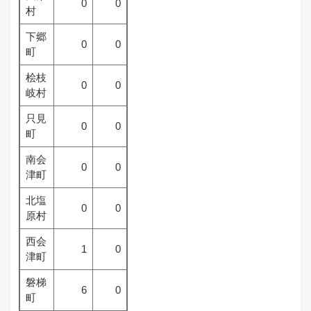
0
0
村
下郷
0
0
町
桧枝
0
0
岐村
只見
0
0
町
南会
0
0
津町
北塩
0
0
原村
西会
1
0
津町
磐梯
6
0
町