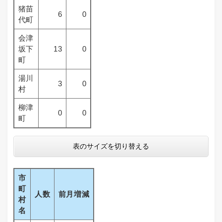
猪苗
6
0
代町
会津
坂下
13
0
町
湯川
3
0
村
柳津
0
0
町
表のサイズを切り替える
市
町
人数
前月増減
村
名