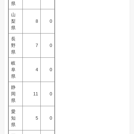
県
山
梨
8
0
県
長
野
7
0
県
岐
阜
4
0
県
静
岡
11
0
県
愛
知
5
0
県