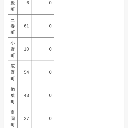
殿
6
0
町
三
春
61
0
町
小
野
10
0
町
広
野
54
0
町
楢
葉
43
0
町
富
岡
27
0
町