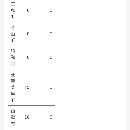
三
島
0
0
町
金
山
0
0
町
昭
和
0
0
村
会
津
美
19
0
里
町
西
郷
18
0
村