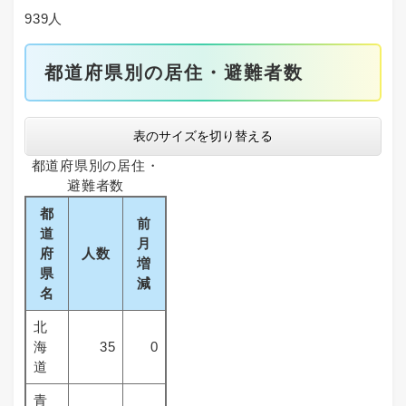
939人
都道府県別の居住・避難者数
表のサイズを切り替える
都道府県別の居住・
避難者数
都
前
道
月
府
人数
増
県
減
名
北
海
35
0
道
青