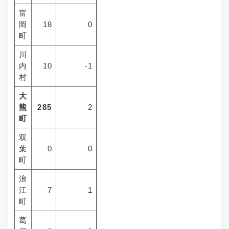
富
岡
18
0
町
川
内
10
-1
村
大
熊
285
2
町
双
葉
0
0
町
浪
江
7
1
町
葛