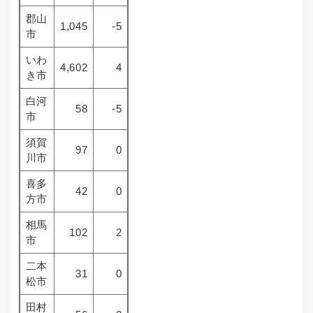
郡山
1,045
-5
市
いわ
4,602
4
き市
白河
58
-5
市
須賀
97
0
川市
喜多
42
0
方市
相馬
102
2
市
二本
31
0
松市
田村