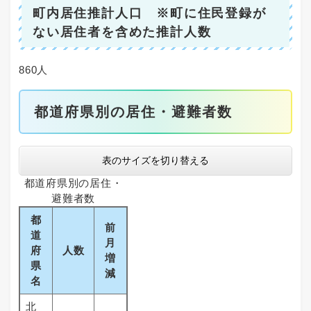
町内居住推計人口 ※町に住民登録が
ない居住者を含めた推計人数
860人
都道府県別の居住・避難者数
表のサイズを切り替える
都道府県別の居住・
避難者数
都
前
道
月
府
人数
増
県
減
名
北