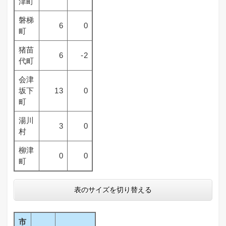
津町
磐梯
6
0
町
猪苗
6
-2
代町
会津
坂下
13
0
町
湯川
3
0
村
柳津
0
0
町
表のサイズを切り替える
市