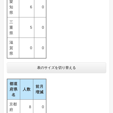
愛
知
6
0
県
三
重
5
0
県
滋
賀
0
0
県
表のサイズを切り替える
都道
前月
府県
人数
増減
名
京都
8
0
府