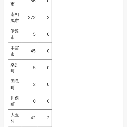
56
0
市
南相
272
2
馬市
伊達
5
0
市
本宮
45
0
市
桑折
5
0
町
国見
3
0
町
川俣
0
0
町
大玉
42
2
村