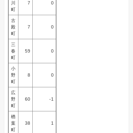
川
7
0
町
古
殿
7
0
町
三
春
59
0
町
小
野
8
0
町
広
野
60
-1
町
楢
葉
38
1
町