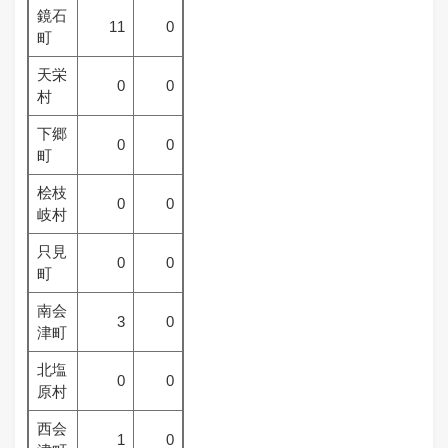
鏡石
11
0
町
天栄
0
0
村
下郷
0
0
町
桧枝
0
0
岐村
只見
0
0
町
南会
3
0
津町
北塩
0
0
原村
西会
1
0