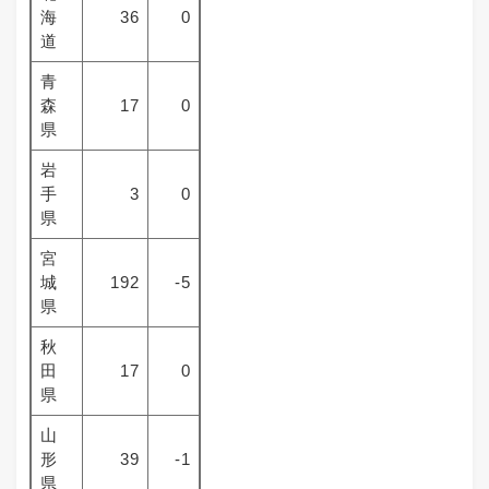
海
36
0
道
青
森
17
0
県
岩
手
3
0
県
宮
城
192
-5
県
秋
田
17
0
県
山
形
39
-1
県