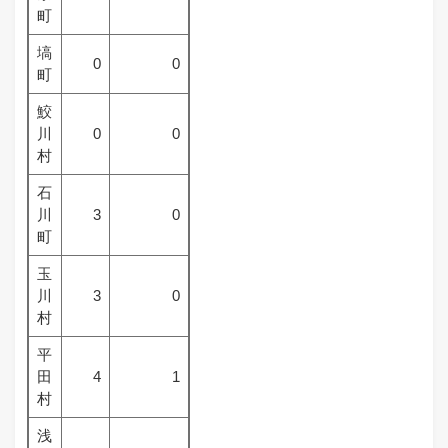
町
塙
0
0
町
鮫
川
0
0
村
石
川
3
0
町
玉
川
3
0
村
平
田
4
1
村
浅