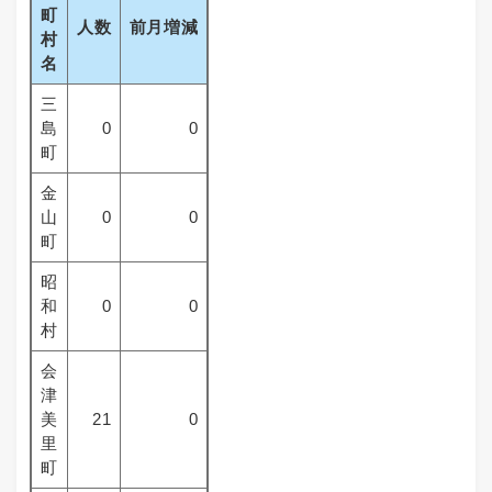
町
人数
前月増減
村
名
三
島
0
0
町
金
山
0
0
町
昭
和
0
0
村
会
津
美
21
0
里
町