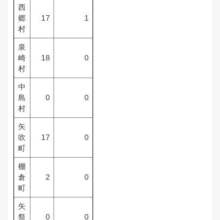
西
郷
17
1
村
泉
崎
18
0
村
中
島
0
0
村
矢
吹
17
0
町
棚
倉
2
0
町
矢
祭
0
0