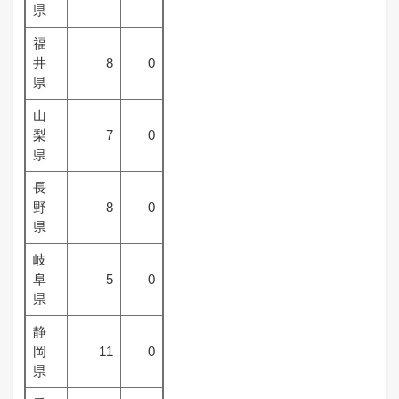
県
福
井
8
0
県
山
梨
7
0
県
長
野
8
0
県
岐
阜
5
0
県
静
岡
11
0
県