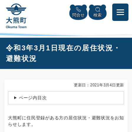
ペ
本
メニューを飛ばして本文へ
ー
文
問合せ
検索
ジ
へ
の
先
頭
で
本
令和3年3月1日現在の居住状況・
す
文
。
避難状況
更新日：2021年3月4日更新
ページ内目次
大熊町に住民登録がある方の居住状況・避難状況をお知
らせします。