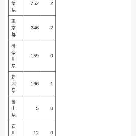
葉
252
2
県
東
京
246
-2
都
神
奈
159
0
川
県
新
潟
166
-1
県
富
山
5
0
県
石
川
12
0