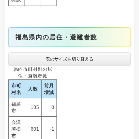
福島県内の居住・避難者数
表のサイズを切り替える
県内市町村別の居
住・避難者数
市町
前月
人数
村名
増減
福島
195
0
市
会津
若松
601
-1
市