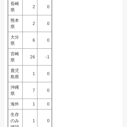
長崎
2
0
県
熊本
2
0
県
大分
6
0
県
宮崎
26
-1
県
鹿児
1
0
島県
沖縄
7
0
県
海外
1
0
生存
のみ
1
0
確認