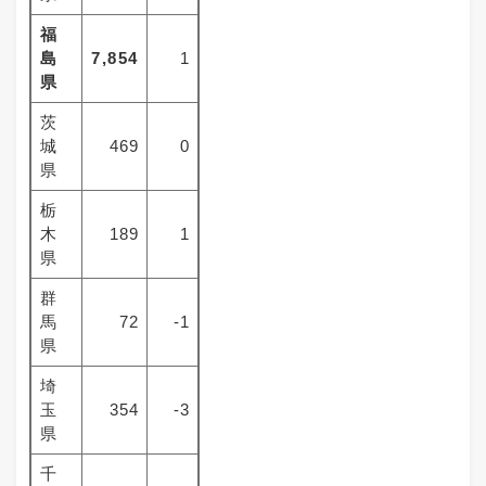
福
島
7,854
1
県
茨
城
469
0
県
栃
木
189
1
県
群
馬
72
-1
県
埼
玉
354
-3
県
千