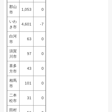
郡山
1,053
0
市
いわ
4,601
-7
き市
白河
63
0
市
須賀
97
0
川市
喜多
43
0
方市
相馬
101
0
市
二本
31
0
松市
田村