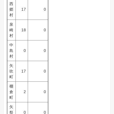
西
郷
17
0
村
泉
崎
18
0
村
中
島
0
0
村
矢
吹
17
0
町
棚
倉
2
0
町
矢
祭
0
0