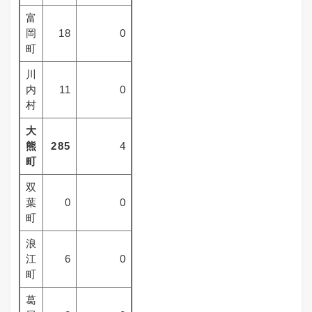
富
岡
18
0
町
川
内
11
0
村
大
熊
285
4
町
双
葉
0
0
町
浪
江
6
0
町
葛