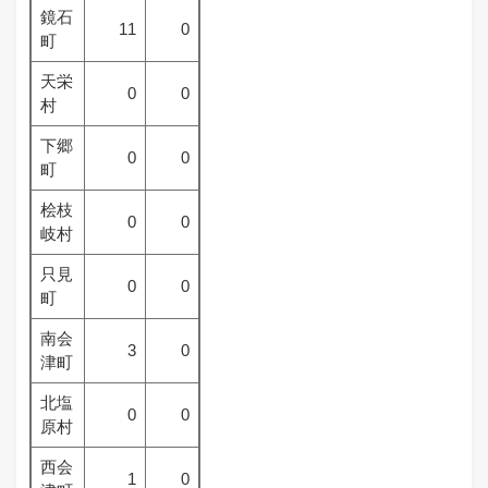
鏡石
11
0
町
天栄
0
0
村
下郷
0
0
町
桧枝
0
0
岐村
只見
0
0
町
南会
3
0
津町
北塩
0
0
原村
西会
1
0