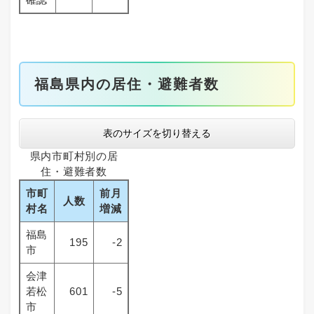
福島県内の居住・避難者数
表のサイズを切り替える
県内市町村別の居
住・避難者数
市町
前月
人数
村名
増減
福島
195
-2
市
会津
若松
601
-5
市