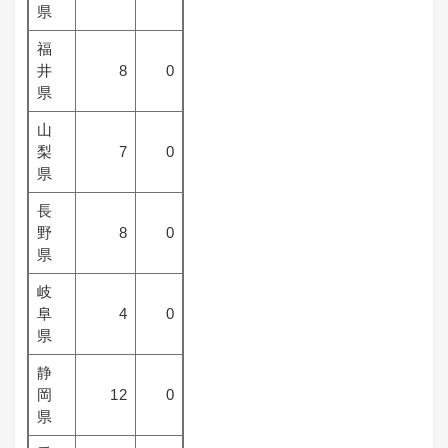
県
福
井
8
0
県
山
梨
7
0
県
長
野
8
0
県
岐
阜
4
0
県
静
岡
12
0
県