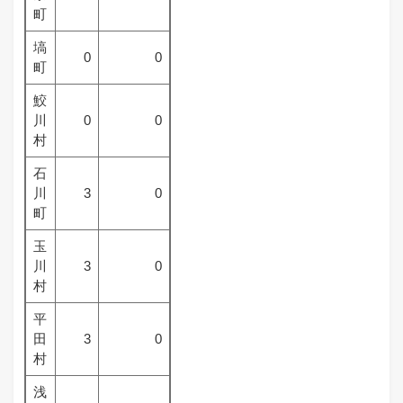
町
塙
0
0
町
鮫
川
0
0
村
石
川
3
0
町
玉
川
3
0
村
平
田
3
0
村
浅