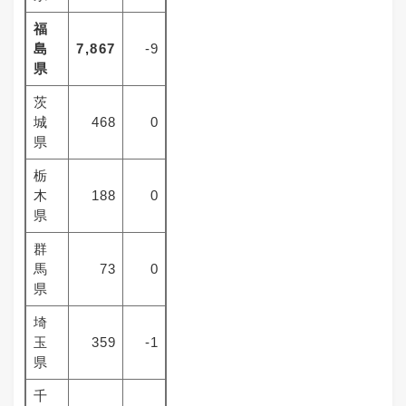
福
島
7,867
-9
県
茨
城
468
0
県
栃
木
188
0
県
群
馬
73
0
県
埼
玉
359
-1
県
千