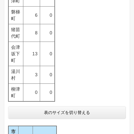
津町
磐梯
6
0
町
猪苗
8
0
代町
会津
坂下
13
0
町
湯川
3
0
村
柳津
0
0
町
表のサイズを切り替える
市