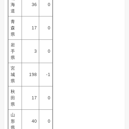
海
36
0
道
青
森
17
0
県
岩
手
3
0
県
宮
城
198
-1
県
秋
田
17
0
県
山
形
40
0
県