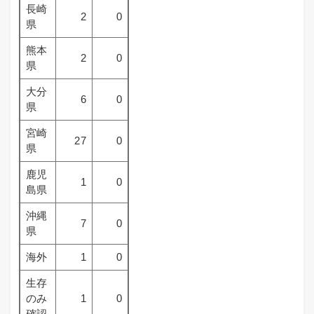
長崎
2
0
県
熊本
2
0
県
大分
6
0
県
宮崎
27
0
県
鹿児
1
0
島県
沖縄
7
0
県
海外
1
0
生存
のみ
1
0
確認