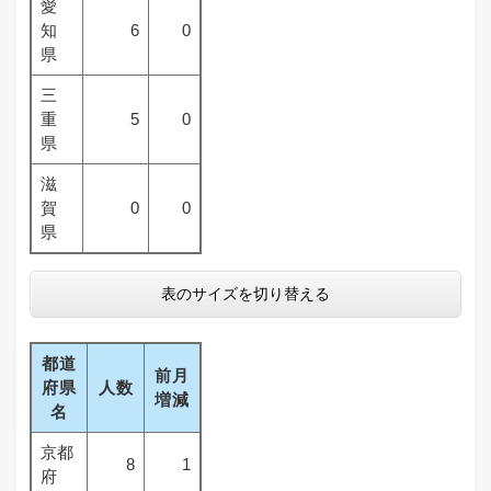
愛
知
6
0
県
三
重
5
0
県
滋
賀
0
0
県
表のサイズを切り替える
都道
前月
府県
人数
増減
名
京都
8
1
府