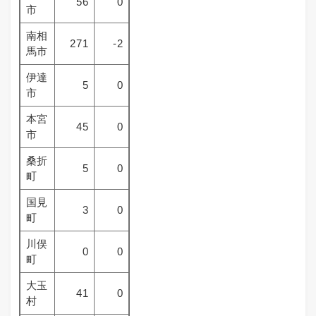
56
0
市
南相
271
-2
馬市
伊達
5
0
市
本宮
45
0
市
桑折
5
0
町
国見
3
0
町
川俣
0
0
町
大玉
41
0
村