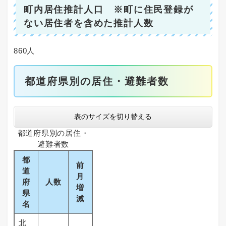
町内居住推計人口 ※町に住民登録が
ない居住者を含めた推計人数
860人
都道府県別の居住・避難者数
表のサイズを切り替える
都道府県別の居住・
避難者数
都
前
道
月
府
人数
増
県
減
名
北