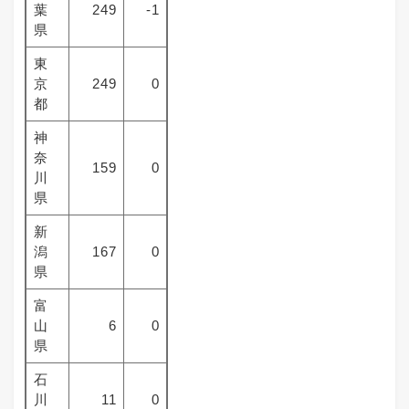
葉
249
-1
県
東
京
249
0
都
神
奈
159
0
川
県
新
潟
167
0
県
富
山
6
0
県
石
川
11
0