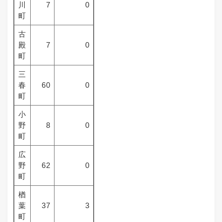
川
7
0
町
古
殿
7
0
町
三
春
60
0
町
小
野
8
0
町
広
野
62
0
町
楢
葉
37
3
町