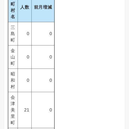
町
人数
前月増減
村
名
三
島
0
0
町
金
山
0
0
町
昭
和
0
0
村
会
津
美
21
0
里
町