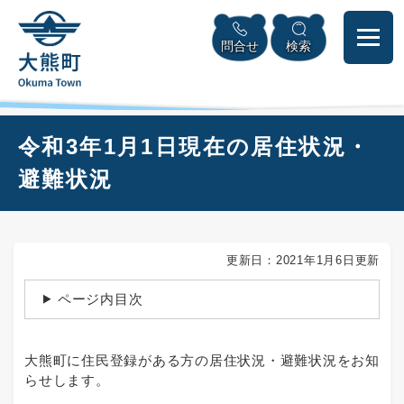
ペ
本
メニューを飛ばして本文へ
ー
文
問合せ
検索
ジ
へ
の
先
頭
で
本
令和3年1月1日現在の居住状況・
す
文
。
避難状況
更新日：2021年1月6日更新
ページ内目次
大熊町に住民登録がある方の居住状況・避難状況をお知
らせします。