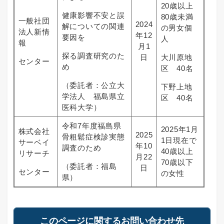
20歳以上
健康影響不安と誤
80歳未満
一般社団
2024
解についての関連
の男女個
法人新情
年12
要因を
人
報
月1
探る調査研究のた
日
大川原地
センター
め
区 40名
（委託者：公立大
下野上地
学法人 福島県立
区 40名
医科大学）
令和7年度福島県
2025年1月
株式会社
2025
骨粗鬆症検診実態
1日現在で
サーベイ
年10
調査のため
40歳以上
リサーチ
月22
70歳以下
（委託者：福島
日
センター
の女性
県）
このページに関するお問い合わせ先