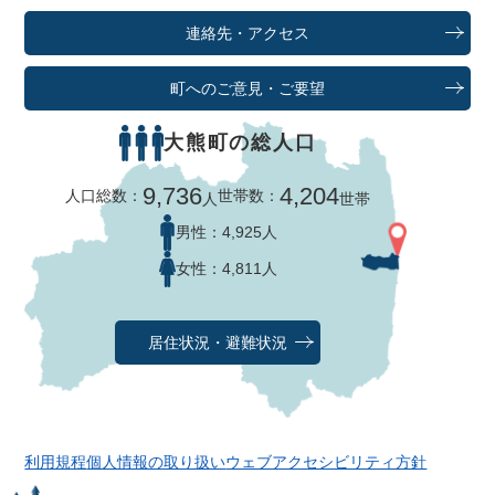
連絡先・アクセス
町へのご意見・ご要望
大熊町の総人口
9,736
4,204
人口総数：
世帯数：
人
世帯
男性：
4,925人
女性：
4,811人
居住状況・避難状況
利用規程
個人情報の取り扱い
ウェブアクセシビリティ方針