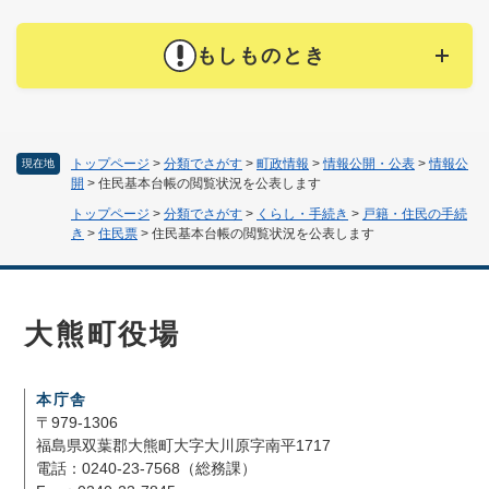
もしものとき
トップページ
>
分類でさがす
>
町政情報
>
情報公開・公表
>
情報公
現在地
開
>
住民基本台帳の閲覧状況を公表します
トップページ
>
分類でさがす
>
くらし・手続き
>
戸籍・住民の手続
き
>
住民票
>
住民基本台帳の閲覧状況を公表します
大熊町役場
本庁舎
〒979-1306
福島県双葉郡大熊町大字大川原字南平1717
電話：0240-23-7568（総務課）