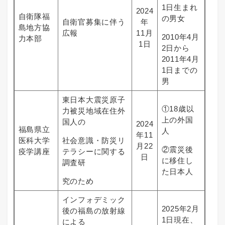
1日生まれ
2024
自衛隊福
の男女
自衛官募集に伴う
年
島地方協
広報
11月
2010年4月
力本部
1日
2日から
2011年4月
1日までの
男
東日本大震災原子
①18歳以
力被災地域在住外
上の外国
国人の
2024
福島県立
人
年11
医科大学
社会意識・防災リ
月22
②震災後
疫学講座
テラシーに関する
日
に移住し
調査研
た日本人
究のため
インフォデミック
2025年2月
後の福島の放射線
1日現在、
による