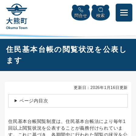
ペ
本
メニューを飛ばして本文へ
ー
文
問合せ
検索
ジ
へ
の
先
頭
で
本
住民基本台帳の閲覧状況を公表し
す
文
。
ます
更新日：2026年1月16日更新
ページ内目次
住民基本台帳閲覧制度は、住民基本台帳法により毎年1
回以上閲覧状況を公表することが義務付けられていま
す。これに基づき、各期間中に行われた閲覧の状況を公