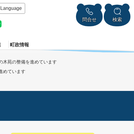
Language
問合せ
検索
連
町政情報
みの木苑の整備を進めています
進めています