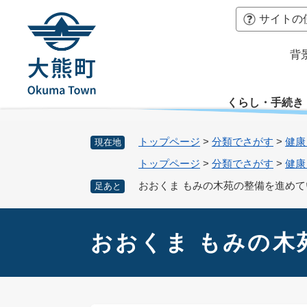
ペ
本
サイトの
ー
文
ジ
へ
背
の
先
頭
くらし・手続き
で
す
。
トップページ
>
分類でさがす
>
健康
現在地
トップページ
>
分類でさがす
>
健康
おおくま もみの木苑の整備を進めて
足あと
本
文
おおくま もみの木