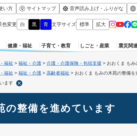
メニューを飛ばして本文へ
使い方
サイトマップ
音声読み上げ・ふりがな
景色変更
白
黒
青
文字サイズ
標準
拡大
健康・福祉
子育て・教育
しごと・産業
震災関
・福祉
>
福祉・介護
>
介護・介護保険・包括支援
>
おおくま も
・福祉
>
福祉・介護
>
高齢者福祉
>
おおくま もみの木苑の整備を
います
苑の整備を進めています