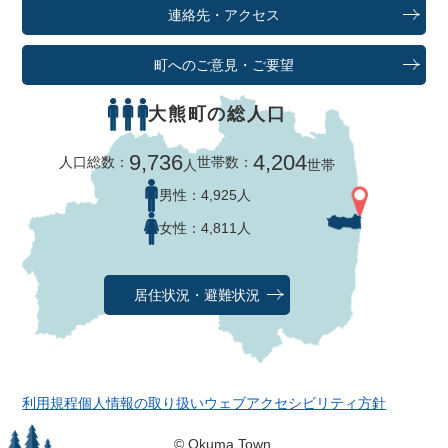
連絡先・アクセス
町へのご意見・ご要望
大熊町の総人口
9,736
4,204
人口総数：
世帯数：
人
世帯
男性：
4,925人
女性：
4,811人
居住状況・避難状況
利用規程
個人情報の取り扱い
ウェブアクセシビリティ方針
© Okuma Town.