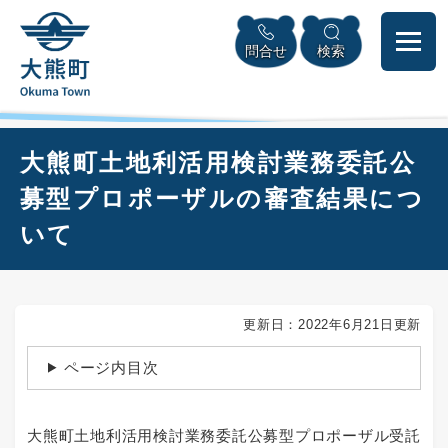
ペ
本
メニューを飛ばして本文へ
ー
文
問合せ
検索
ジ
へ
の
先
頭
で
本
大熊町土地利活用検討業務委託公
す
文
。
募型プロポーザルの審査結果につ
いて
更新日：2022年6月21日更新
ページ内目次
大熊町土地利活用検討業務委託公募型プロポーザル受託