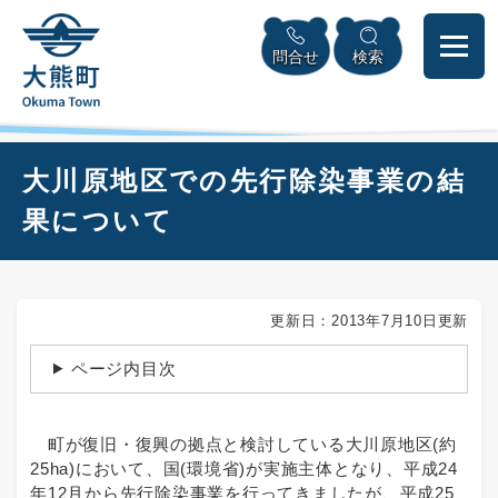
ペ
本
メニューを飛ばして本文へ
ー
文
問合せ
検索
ジ
へ
の
先
頭
で
本
大川原地区での先行除染事業の結
す
文
。
果について
更新日：2013年7月10日更新
ページ内目次
町が復旧・復興の拠点と検討している大川原地区(約
25ha)において、国(環境省)が実施主体となり、平成24
年12月から先行除染事業を行ってきましたが、平成25