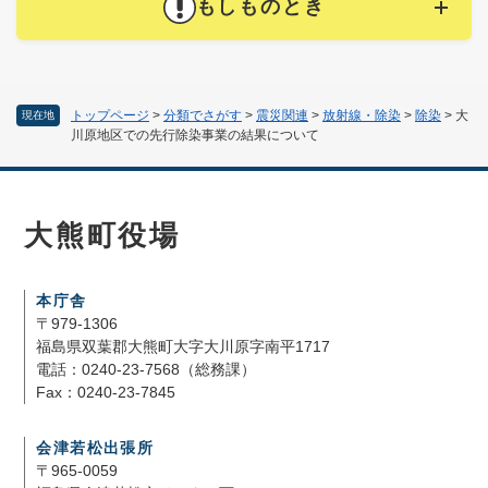
もしものとき
トップページ
>
分類でさがす
>
震災関連
>
放射線・除染
>
除染
>
大
現在地
川原地区での先行除染事業の結果について
大熊町役場
本庁舎
〒979-1306
福島県双葉郡大熊町大字大川原字南平1717
電話：0240-23-7568（総務課）
Fax：0240-23-7845
会津若松出張所
〒965-0059