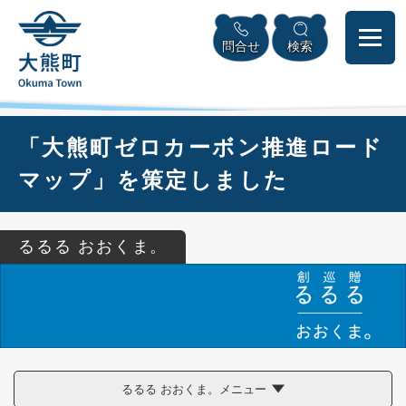
ペ
本
メニューを飛ばして本文へ
ー
文
問合せ
検索
ジ
へ
の
先
頭
で
本
「大熊町ゼロカーボン推進ロード
す
文
。
マップ」を策定しました
るるる おおくま。
るるる おおくま。メニュー