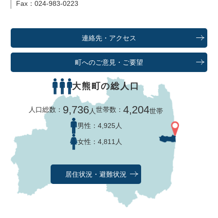
Fax：024-983-0223
連絡先・アクセス
町へのご意見・ご要望
大熊町の総人口
9,736
4,204
人口総数：
世帯数：
人
世帯
男性：
4,925人
女性：
4,811人
居住状況・避難状況