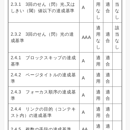
2.3.1 3回のせん（閃）光,又は
用
適
当
A
しきい（閾）値以下の達成基準
な
合
な
し
し
適
該
2.3.2 3回のせん（閃）光の達
用
適
当
AAA
成基準
な
合
な
し
し
2.4.1 ブロックスキップの達成
適
適
A
基準
用
合
2.4.2 ページタイトルの達成基
適
適
A
準
用
合
2.4.3 フォーカス順序の達成基
適
適
A
準
用
合
2.4.4 リンクの目的（コンテキ
適
適
A
スト内）の達成基準
用
合
適
適
2.4.5 複数の手段の達成基準
AA