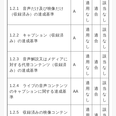
適
該
1.2.1 音声だけ及び映像だけ
用
適
当
A
（収録済み）の達成基準
な
合
な
し
し
適
該
1.2.2 キャプション（収録済
用
適
当
A
み）の達成基準
な
合
な
し
し
適
該
1.2.3 音声解説又はメディアに
用
適
当
対する代替コンテンツ（収録済
A
な
合
な
み）の達成基準
し
し
適
該
1.2.4 ライブの音声コンテンツ
用
適
当
のキャプションに関する達成基
AA
な
合
な
準
し
し
適
該
1.2.5 収録済みの映像コンテン
用
適
当