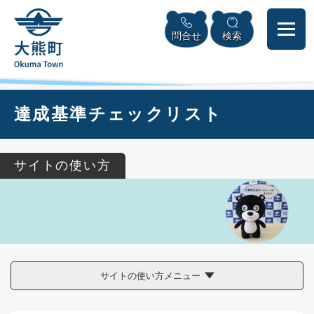
ペ
本
メニューを飛ばして本文へ
ー
文
問合せ
検索
ジ
へ
の
先
頭
で
本
達成基準チェックリスト
す
文
。
サイトの使い方
サイトの使い方メニュー