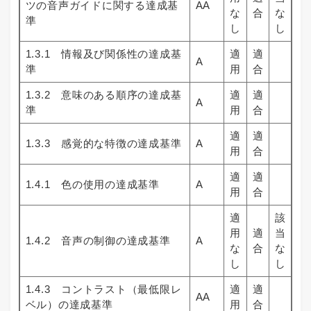
ツの音声ガイドに関する達成基
AA
な
合
な
準
し
し
1.3.1 情報及び関係性の達成基
適
適
A
準
用
合
1.3.2 意味のある順序の達成基
適
適
A
準
用
合
適
適
1.3.3 感覚的な特徴の達成基準
A
用
合
適
適
1.4.1 色の使用の達成基準
A
用
合
適
該
用
適
当
1.4.2 音声の制御の達成基準
A
な
合
な
し
し
1.4.3 コントラスト（最低限レ
適
適
AA
ベル）の達成基準
用
合