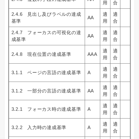
用
合
2.4.6 見出し及びラベルの達成
適
適
AA
基準
用
合
2.4.7 フォーカスの可視化の達
適
適
AA
成基準
用
合
適
適
2.4.8 現在位置の達成基準
AAA
用
合
適
適
3.1.1 ページの言語の達成基準
A
用
合
適
適
3.1.2 一部分の言語の達成基準
AA
用
合
適
適
3.2.1 フォーカス時の達成基準
A
用
合
適
適
3.2.2 入力時の達成基準
A
用
合