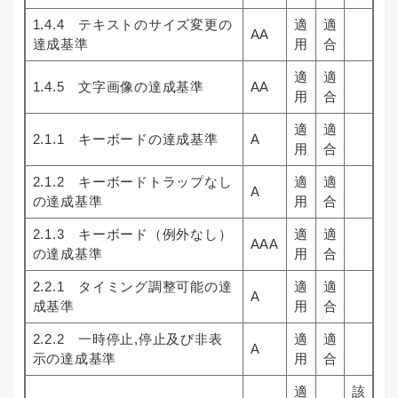
1.4.4 テキストのサイズ変更の
適
適
AA
達成基準
用
合
適
適
1.4.5 文字画像の達成基準
AA
用
合
適
適
2.1.1 キーボードの達成基準
A
用
合
2.1.2 キーボードトラップなし
適
適
A
の達成基準
用
合
2.1.3 キーボード（例外なし）
適
適
AAA
の達成基準
用
合
2.2.1 タイミング調整可能の達
適
適
A
成基準
用
合
2.2.2 一時停止,停止及び非表
適
適
A
示の達成基準
用
合
適
該