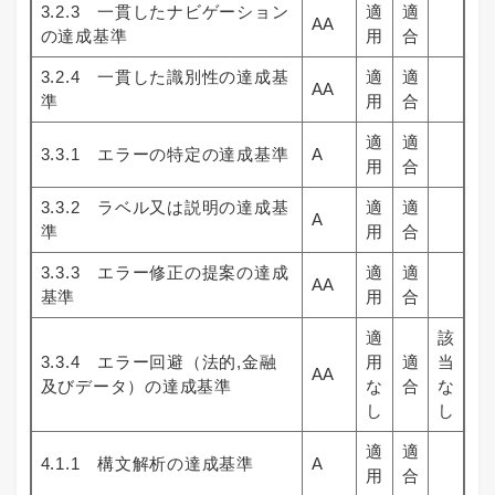
3.2.3 一貫したナビゲーション
適
適
AA
の達成基準
用
合
3.2.4 一貫した識別性の達成基
適
適
AA
準
用
合
適
適
3.3.1 エラーの特定の達成基準
A
用
合
3.3.2 ラベル又は説明の達成基
適
適
A
準
用
合
3.3.3 エラー修正の提案の達成
適
適
AA
基準
用
合
適
該
3.3.4 エラー回避（法的,金融
用
適
当
AA
及びデータ）の達成基準
な
合
な
し
し
適
適
4.1.1 構文解析の達成基準
A
用
合