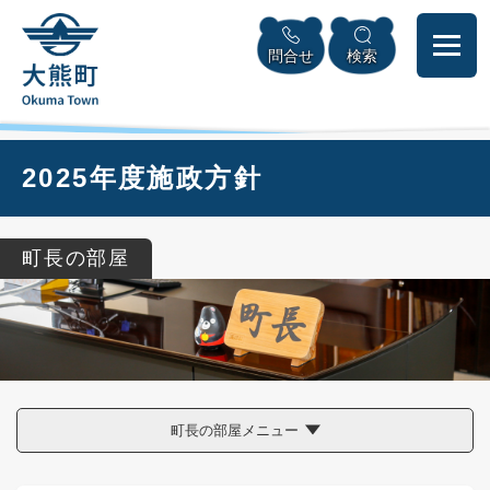
ペ
本
メニューを飛ばして本文へ
ー
文
問合せ
検索
ジ
へ
の
先
頭
で
本
2025年度施政方針
す
文
。
町長の部屋
町長の部屋メニュー