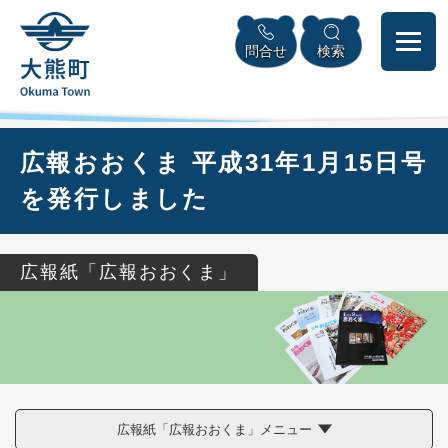
ペ
本
メニューを飛ばして本文へ
ー
文
問合せ
検索
ジ
へ
の
先
頭
で
本
広報おおくま 平成31年1月15日号
す
文
。
を発行しました
広報紙「広報おおくま」
広報紙「広報おおくま」メニュー