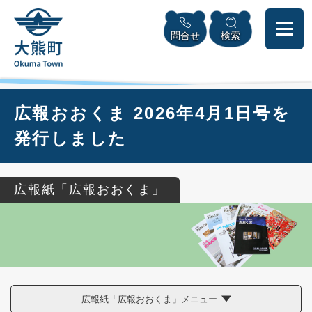
ペ
本
メニューを飛ばして本文へ
ー
文
問合せ
検索
ジ
へ
の
先
頭
で
本
広報おおくま 2026年4月1日号を
す
文
。
発行しました
広報紙「広報おおくま」
広報紙「広報おおくま」メニュー