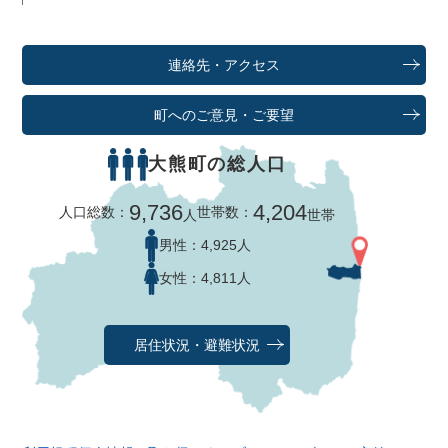
連絡先・アクセス
町へのご意見・ご要望
大熊町の総人口
9,736
4,204
人口総数：
世帯数：
人
世帯
男性：
4,925人
女性：
4,811人
居住状況・避難状況