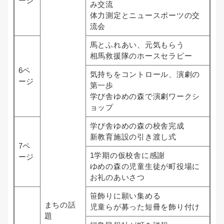
ージ
み交流
体力測定とニュースポーツの交
流会
馬とふれあい、元気もらう
相馬救援隊のホースセラピー
6ペ
気持ちをコントロール、演劇の
ージ
第一歩
学び舎ゆめの森で演劇ワークシ
ョップ
学び舎ゆめの森の校舎完成
新教育施設の引き渡し式
7ペ
1学期の仮校舎に感謝
ージ
ゆめの森の児童生徒が町役場に
お礼のあいさつ
笹飾りに願い集める
まちの話
児童らが募った短冊を飾り付け
題