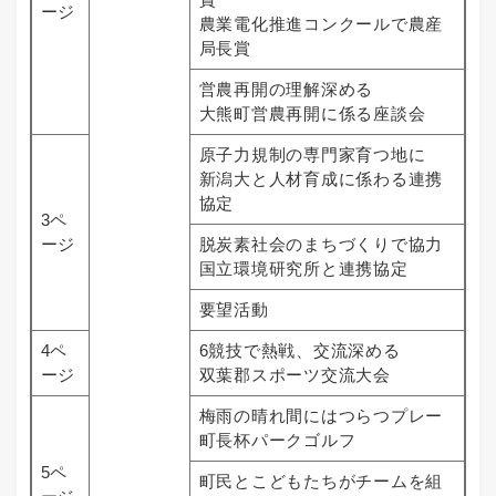
ージ
農業電化推進コンクールで農産
局長賞
営農再開の理解深める
大熊町営農再開に係る座談会
原子力規制の専門家育つ地に
新潟大と人材育成に係わる連携
協定
3ペ
ージ
脱炭素社会のまちづくりで協力
国立環境研究所と連携協定
要望活動
4ペ
6競技で熱戦、交流深める
ージ
双葉郡スポーツ交流大会
梅雨の晴れ間にはつらつプレー
町長杯パークゴルフ
5ペ
町民とこどもたちがチームを組