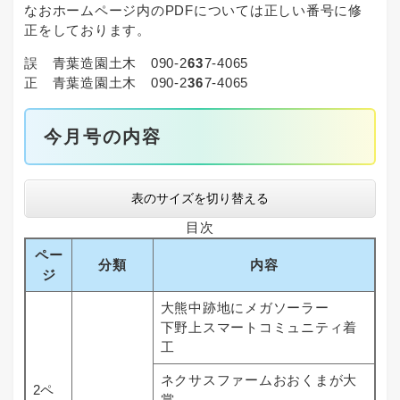
なおホームページ内のPDFについては正しい番号に修
正をしております。
誤 青葉造園土木 090-2
63
7-4065
​正 青葉造園土木 090-2
36
7-4065
今月号の内容
表のサイズを切り替える
目次
ペー
分類
内容
ジ
大熊中跡地にメガソーラー
下野上スマートコミュニティ着
工
ネクサスファームおおくまが大
2ペ
賞