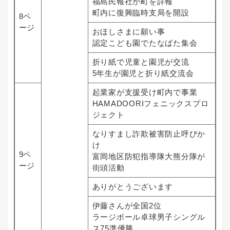
福島民報社が町を詳報
町内に復興臨時支局を開設
8ペ
ージ
おほしさまに願い事
認定こども園でたなばた集会
折り紙で児童と園児が交流
5年生が園児と折り紙交流会
起業家が支援受け町内で事業
HAMADOORIフェニックスプロ
ジェクト
なりすまし詐欺被害防止呼びか
け
9ペ
富岡地区防犯指導隊大熊分隊が
ージ
街頭活動
ありがとうございます
伊藤さんが全国2位
ラージボール卓球男子シングル
ス75準優勝