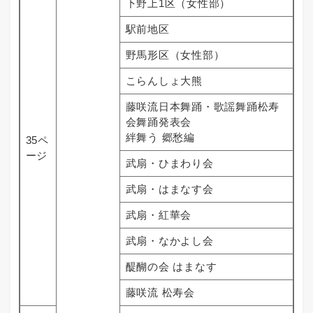
下野上1区（女性部）
駅前地区
野馬形区（女性部）
こらんしょ大熊
藤咲流日本舞踊・歌謡舞踊松寿
会舞踊発表会
絆舞う 郷愁編
35ペ
ージ
武扇・ひまわり会
武扇・はまなす会
武扇・紅華会
武扇・なかよし会
醍醐の会 はまなす
藤咲流 松寿会