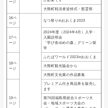
ージ
大熊町戦没者追悼式・慰霊祭
16ペ
なつ祭りinおおくま2023
ージ
2024年度（2024年4月）入学・
17ペ
入園説明会
ージ
「学び舎ゆめの森」グリーン留
学
ふたばワールド2023inおおくま
18ペ
大熊町観光協会から
ージ
大熊町文化展の作品募集
プレミアム付き商品券を販売し
ます
19ペ
第76回福島県総合スポーツ大
ージ
会・地域スポーツ大会の