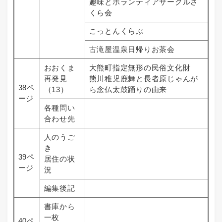
趣味とボランティアサークルさ
くら会
こっとんくらぶ
古滝屋温泉日帰りお茶会
おおくま
大熊町指定無形の民俗文化財
再発見
熊川稚児鹿舞と長者原じゃんが
38ペ
（13）
ら念仏太鼓踊りの由来
ージ
各種問い
合わせ先
人のうご
き
39ペ
居住の状
ージ
況
編集後記
書庫から
一枚
40ペ