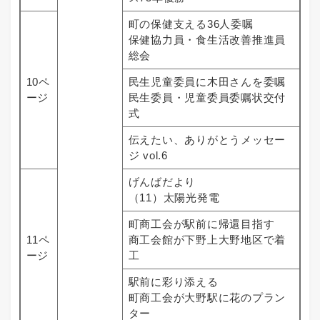
町の保健支える36人委嘱
保健協力員・食生活改善推進員
総会
10ペ
民生児童委員に木田さんを委嘱
ージ
民生委員・児童委員委嘱状交付
式
伝えたい、ありがとうメッセー
ジ vol.6
げんばだより
（11）太陽光発電
町商工会が駅前に帰還目指す
11ペ
商工会館が下野上大野地区で着
ージ
工
駅前に彩り添える
町商工会が大野駅に花のプラン
ター