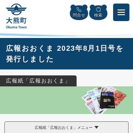
ペ
本
メニューを飛ばして本文へ
ー
文
問合せ
検索
ジ
へ
の
先
頭
で
本
広報おおくま 2023年8月1日号を
す
文
。
発行しました
広報紙「広報おおくま」
広報紙「広報おおくま」メニュー