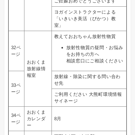
ご妊娠おめでとうございます
ヨガインストラクターによる
「いきいき美活（びかつ）教
室」
教えておおちゃん放射性物質
32ペ
放射性物質の疑問・お悩み
ージ
をお持ちの方へ
相談窓口にご相談ください
おおくま
放射線情
報室
放射線・除染に関する問い合わ
せ先
33ペ
ージ
ご利用ください 大熊町環境情報
サイネージ
おおくま
34ペ
カレンダ
8月
ージ
ー