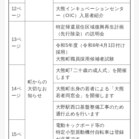
12ペ
大熊インキュベーションセンタ
ージ
ー（OIC）入居者紹介
特定帰還居住区域復興再生計画
（先行除染）の説明会
13ペ
令和5年度（令和6年4月1日付け
ージ
採用）
大熊町職員採用候補者試験
大熊町｢二十歳の成人式」を開催
します
町からの
14ペ
大切なお
大熊町出身の若者による「大熊
ージ
知らせ
若者同窓会」を開催します
大野駅西口基盤整備工事のため
通行止めを行います
電動キックボード等の
特定小型原動機付自転車は登録
15ペ
が必要です