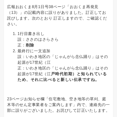
広報おおくま8月1日号38ページ「おおくま再発見
（13）」の記載内容に誤りがありました。訂正してお
詫びします。次のとおり 訂正しますので、ご確認くだ
さい。
1行目書き出し
誤：ささのはさらさら
正：
削除
最終行に一文追加
誤：いわき地区の「じゃんがら念仏踊り」はその
起源が17世紀（江
正：いわき地区の「じゃんがら念仏踊り」はその
起源が17世紀（江
戸時代初期）と知られている
ため、それに比べると新しい伝承ですね。
23ページお知らせ欄「住宅敷地、空き地等の草刈、庭
木等のせん定事業者をご案内します」内で、連絡先の一
部に誤りがございました。お詫びして訂正いたします。