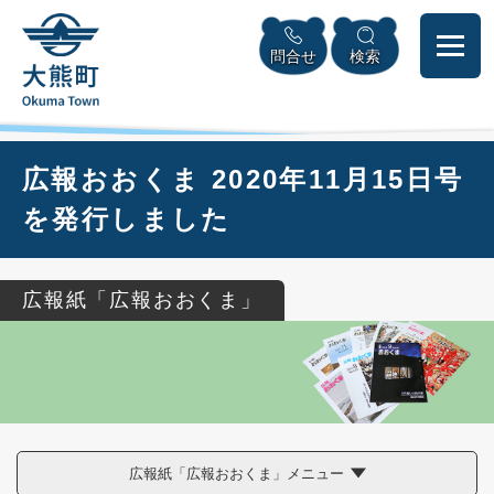
ペ
本
メニューを飛ばして本文へ
ー
文
問合せ
検索
ジ
へ
の
先
頭
で
本
広報おおくま 2020年11月15日号
す
文
。
を発行しました
広報紙「広報おおくま」
広報紙「広報おおくま」メニュー