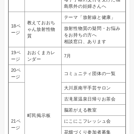
島県外の妊婦さんへ
テーマ「放射線と健康」
教えておおち
18ペ
放射性物質の疑問・お悩み
ゃん放射性物
ージ
をお持ちの方へ
質
相談窓口、あります
19ペ
おおくまカレ
7月
ージ
ンダー
20ペ
コミュニティ団体の一覧
ージ
大川原南平手芸サロン
古滝屋温泉日帰りお茶会
脳若がえる教室
町民掲示板
21ペ
にこにこフレッシュ会
ージ
花畑づくり参加者募集