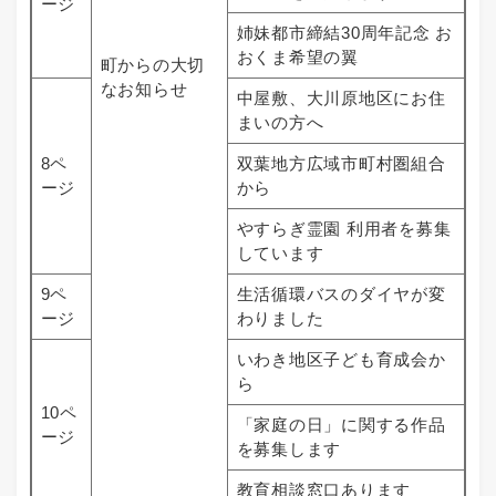
ージ
姉妹都市締結30周年記念 お
おくま希望の翼
町からの大切
なお知らせ
中屋敷、大川原地区にお住
まいの方へ
8ペ
双葉地方広域市町村圏組合
ージ
から
やすらぎ霊園 利用者を募集
しています
9ペ
生活循環バスのダイヤが変
ージ
わりました
いわき地区子ども育成会か
ら
10ペ
「家庭の日」に関する作品
ージ
を募集します
教育相談窓口あります