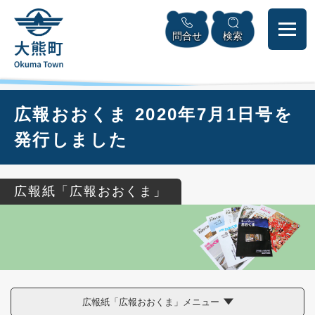
ペ
本
メニューを飛ばして本文へ
ー
文
問合せ
検索
ジ
へ
の
先
頭
で
本
広報おおくま 2020年7月1日号を
す
文
。
発行しました
広報紙「広報おおくま」
広報紙「広報おおくま」メニュー