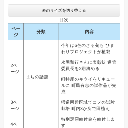
表のサイズを切り替える
目次
ペー
分類
内容
ジ
今年は6色のざる菊も ひま
わりプロジェクトが植栽
永岡和行さんに表彰状 選管
2ペ
委員長を2期務める
ージ
まちの話題
町特産のキウイをリキュー
ルに 町民有志の試作品が完
成
3ペ
帰還困難区域でコメの試験
ージ
栽培 町内3か所で田植え
特別定額給付金を給付しま
4ペ
す