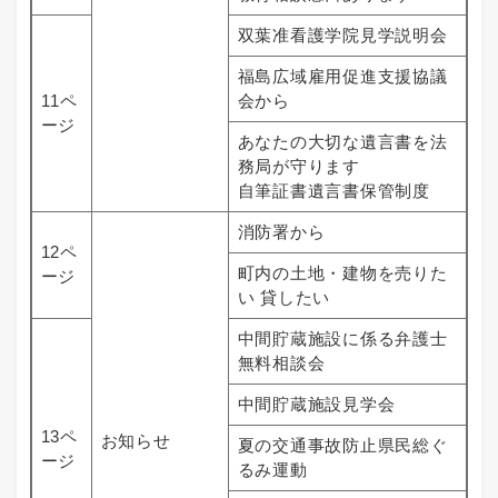
双葉准看護学院見学説明会
福島広域雇用促進支援協議
11ペ
会から
ージ
あなたの大切な遺言書を法
務局が守ります
自筆証書遺言書保管制度
消防署から
12ペ
町内の土地・建物を売りた
ージ
い 貸したい
中間貯蔵施設に係る弁護士
無料相談会
中間貯蔵施設見学会
13ペ
お知らせ
夏の交通事故防止県民総ぐ
ージ
るみ運動