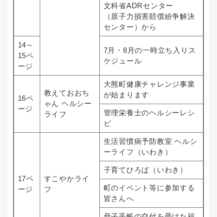
文科省ADRセンター
（原子力損害賠償紛争解決
センター）から
14～
7月・8月の一時立ち入りス
15ペ
ケジュール
ージ
大熊町健康チャレンジ事業
教えておおち
が始まります
16ペ
ゃん ヘルシー
ージ
管理栄養士のヘルシーレシ
ライフ
ピ
生活習慣病予防教室 ヘルシ
ーライフ（いわき）
子育てひろば（いわき）
17ペ
すこやかライ
町のイベント等に参加する
ージ
フ
皆さんへ
母子手帳の交付を受けた福