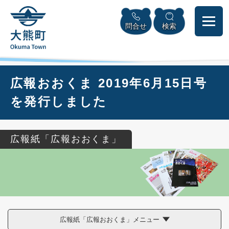
ペ
本
メニューを飛ばして本文へ
ー
文
問合せ
検索
ジ
へ
の
先
頭
で
本
広報おおくま 2019年6月15日号
す
文
。
を発行しました
広報紙「広報おおくま」
広報紙「広報おおくま」メニュー